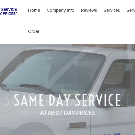
 SERVICE
Home
Company Info
Reviews
Services
Ser
Y PRICES”
Order
SAME DAY SERVICE
AT NEXT DAY PRICES