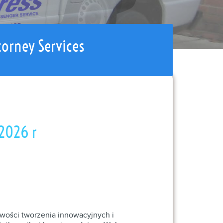
torney Services
2026 r
wości tworzenia innowacyjnych i