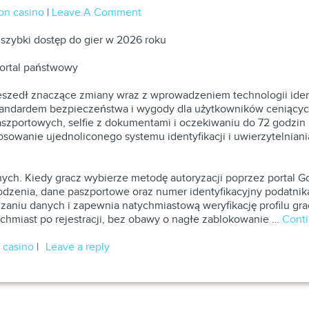
on casino
|
Leave A Comment
 szybki dostęp do gier w 2026 roku
portal państwowy
szedł znaczące zmiany wraz z wprowadzeniem technologii ident
standardem bezpieczeństwa i wygody dla użytkowników ceniących 
paszportowych, selfie z dokumentami i oczekiwaniu do 72 godzi
owanie ujednoliconego systemu identyfikacji i uwierzytelniania
ych. Kiedy gracz wybierze metodę autoryzacji poprzez portal G
rodzenia, dane paszportowe oraz numer identyfikacyjny podatnik
aniu danych i zapewnia natychmiastową weryfikację profilu gra
ychmiast po rejestracji, bez obawy o nagłe zablokowanie …
Cont
 casino
|
Leave a reply