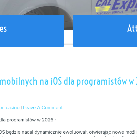
es
At
mobilnych na iOS dla programistów w 
on casino
|
Leave A Comment
dla programistów w 2026 r
OS będzie nadal dynamicznie ewoluował, otwierając nowe możli