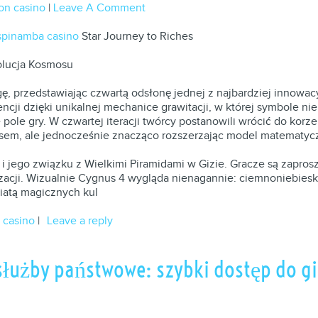
on casino
|
Leave A Comment
spinamba casino
Star Journey to Riches
olucja Kosmosu
ę, przedstawiając czwartą odsłonę jednej z najbardziej innowa
ncji dzięki unikalnej mechanice grawitacji, w której symbole nie t
le gry. W czwartej iteracji twórcy postanowili wrócić do korz
mosem, ale jednocześnie znacząco rozszerzając model matematyc
a i jego związku z Wielkimi Piramidami w Gizie. Gracze są zapro
zacji. Wizualnie Cygnus 4 wygląda nienagannie: ciemnoniebiesk
iatą magicznych kul
 casino
|
Leave a reply
 służby państwowe: szybki dostęp do g