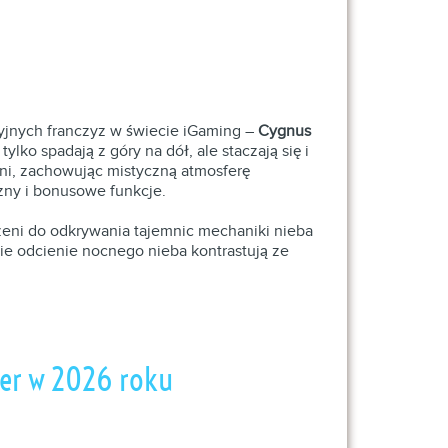
cyjnych franczyz w świecie iGaming –
Cygnus
ylko spadają z góry na dół, ale staczają się i
eni, zachowując mistyczną atmosferę
zny i bonusowe funkcje.
szeni do odkrywania tajemnic mechaniki nieba
ie odcienie nocnego nieba kontrastują ze
ier w 2026 roku