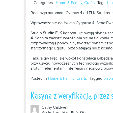
Categories :
Home & Family, Crafts
| Tags:
bis
Recenzja automatu Cygnus 4 od ELK Studios:
Wprowadzenie do świata Cygnusa 4: Seria Ew
Studio
Studio ELK
kontynuuje swoją słynną sag
4
. Seria ta zawsze wyróżniała się na tle konkure
rozprowadzają ponownie, tworząc dynamiczne po
starożytnego Egiptu, przeplatającą się z kos
Fabuła gry kręci się wokół konstelacji Łabędzi
przy użyciu nowoczesnych technologii wizuali
złotymi elementami interfejsu i neonową pośw
Posted in
Home & Family, Crafts
|
Tagged
bison
Kasyna z weryfikacją przez
Cathy Caldwell
Posted on : May 16, 2026