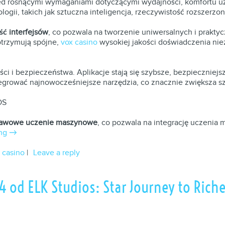
przed rosnącymi wymaganiami dotyczącymi wydajności, komfortu
ogii, takich jak sztuczna inteligencja, rzeczywistość rozszerz
ć interfejsów
, co pozwala na tworzenie uniwersalnych i praktyc
otrzymują spójne,
vox casino
wysokiej jakości doświadczenia niez
ci i bezpieczeństwa. Aplikacje stają się szybsze, bezpieczniej
tegrować najnowocześniejsze narzędzia, co znacznie zwiększa s
OS
awowe uczenie maszynowe
, co pozwala na integrację uczenia
ing
→
 casino
|
Leave a reply
 od ELK Studios: Star Journey to Rich