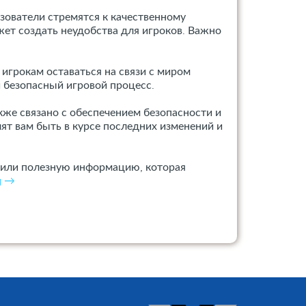
зователи стремятся к качественному
жет создать неудобства для игроков. Важно
игрокам оставаться на связи с миром
 безопасный игровой процесс.
кже связано с обеспечением безопасности и
ят вам быть в курсе последних изменений и
овили полезную информацию, которая
g
→