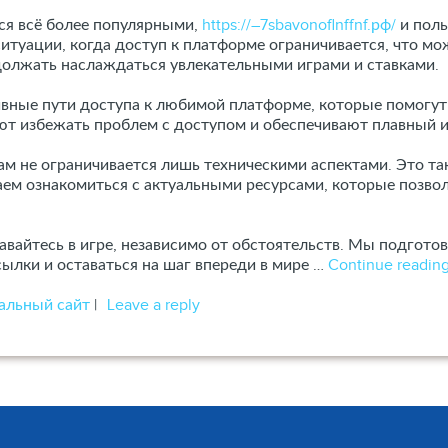
ся всё более популярными,
https://–7sbavonoflnffnf.рф/
и поль
итуации, когда доступ к платформе ограничивается, что мо
одолжать наслаждаться увлекательными играми и ставками.
вные пути доступа к любимой платформе, которые помогут 
ют избежать проблем с доступом и обеспечивают плавный и
ам не ограничивается лишь техническими аспектами. Это та
ем ознакомиться с актуальными ресурсами, которые позвол
вайтесь в игре, независимо от обстоятельств. Мы подгот
сылки и оставаться на шаг впереди в мире …
Continue readin
альный сайт
|
Leave a reply