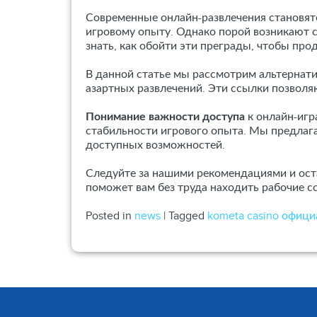
Современные онлайн-развлечения становят
игровому опыту. Однако порой возникают с
знать, как обойти эти преграды, чтобы пр
В данной статье мы рассмотрим альтернати
азартных развлечений. Эти ссылки позволя
Понимание важности доступа
к онлайн-игр
стабильности игрового опыта. Мы предлага
доступных возможностей.
Следуйте за нашими рекомендациями и оста
поможет вам без труда находить рабочие с
Posted in
news
|
Tagged
kometa casino офици