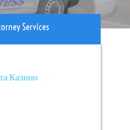
torney Services
ета Казино