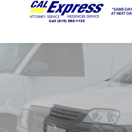
“SAME-DAY
AT NEXT DA