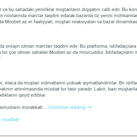
 və bu sahədəki yeniliklər müştərilərin diqqətini cəlb edir. Bu ko
man növlərində mərclər təqdim edərək bazarda öz yerini möhkəmlən
də Mosbet.az-ın fəaliyyəti, müştəri reaksiyaları və bazar dinamika
 onlayn idman mərcləri təqdim edir. Bu platforma, istifadəçilər
ha bir çox idman sahələri Mosbet.az-da mövcuddur. İstifadəçilərin
.
ni, eləcə də müştəri xidmətlərini yüksək qiymətləndirirlər. Bir ist
nin artırılmasında müsbət bir təsir yaradır. Lakin, bəzi müştərilər 
diklərini qeyd ediblər.
a bonusların mürəkkəb …
Continue reading
→
,
mostbet