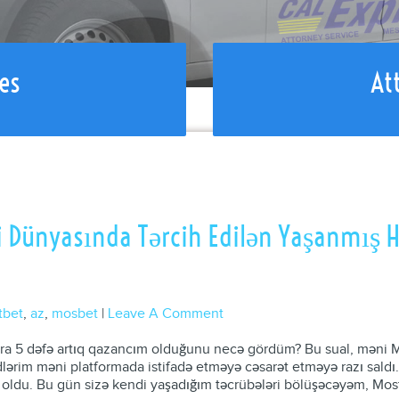
es
At
i Dünyasında Tərcih Edilən Yaşanmış 
tbet
,
az
,
mosbet
|
Leave A Comment
ra 5 dəfə artıq qazancım olduğunu necə gördüm? Bu sual, məni Mo
ərim məni platformada istifadə etməyə cəsarət etməyə razı saldı.
 oldu. Bu gün sizə kendi yaşadığım təcrübələri bölüşəcəyəm, Mostb