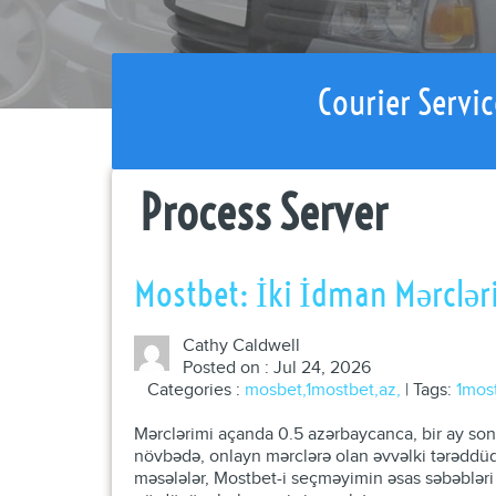
Courier Servic
Process Server
Mostbet: İki İdman Mərclər
Cathy Caldwell
Posted on : Jul 24, 2026
Categories :
mosbet,1mostbet,az,
| Tags:
1mos
Mərclərimi açanda 0.5 azərbaycanca, bir ay son
növbədə, onlayn mərclərə olan əvvəlki tərəddüdl
məsələlər, Mostbet-i seçməyimin əsas səbəbləri