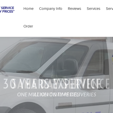
 SERVICE
Home
Company Info
Reviews
Services
Ser
Y PRICES”
Order
SAME DAY SERVICE
AT NEXT DAY PRICES