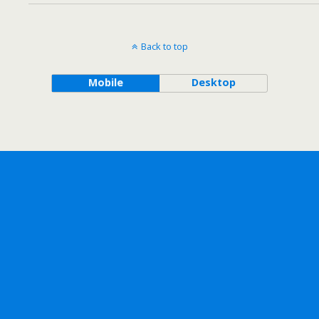
Back to top
Mobile
Desktop