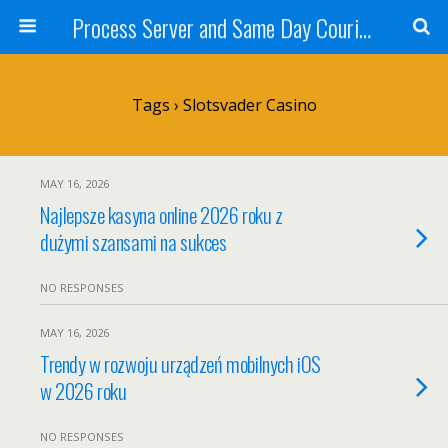
Process Server and Same Day Courier Services- San Diego|Orange County|Los Angeles
Tags › Slotsvader Casino
MAY 16, 2026
Najlepsze kasyna online 2026 roku z
dużymi szansami na sukces
NO RESPONSES
MAY 16, 2026
Trendy w rozwoju urządzeń mobilnych iOS
w 2026 roku
NO RESPONSES