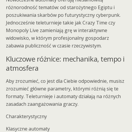
różnorodność tematów: od starożytnego Egiptu i
poszukiwania skarbów po futurystyczny cyberpunk.
Jednocześnie teleturnieje takie jak Crazy Time czy
Monopoly Live zamieniają grę w interaktywne
widowisko, w którym profesjonalny gospodarz
zabawia publiczność w czasie rzeczywistym.
Kluczowe różnice: mechanika, tempo i
atmosfera
Aby zrozumieć, co jest dla Ciebie odpowiednie, musisz
zrozumieć główne parametry, którymi różnią się te
formaty. Teleturnieje i automaty działają na różnych
zasadach zaangażowania graczy.
Charakterystyczny
Klasyczne automaty