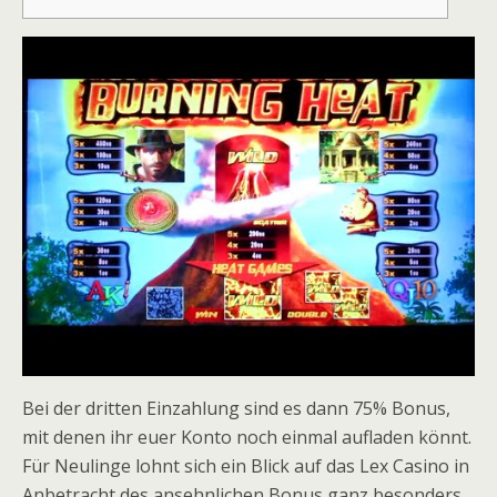
Bei der dritten Einzahlung sind es dann 75% Bonus,
mit denen ihr euer Konto noch einmal aufladen könnt.
Für Neulinge lohnt sich ein Blick auf das Lex Casino in
Anbetracht des ansehnlichen Bonus ganz besonders.