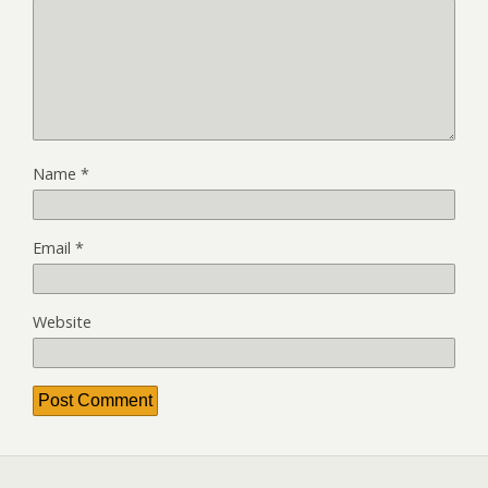
Name
*
Email
*
Website