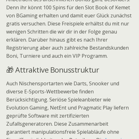
Denn ihr könnt 100 Spins für den Slot Book of Kemet
von BGaming erhalten und damit euer Glück zunächst
gratis versuchen. Diese Freispiele erhältst du mit nur
wenigen Schritten die wir dir in der Folge genau
erklären. Darüber hinaus gibt es nach Ihrer
Registrierung aber auch zahlreiche Bestandskunden
Boni, Turniere und auch ein VIP Programm.
🎁 Attraktive Bonusstruktur
Auch Nischensportarten wie Darts, Snooker und
diverse E-Sports-Wettbewerbe finden
Berücksichtigung. Seriöse Spieleanbieter wie
Evolution Gaming, NetEnt und Pragmatic Play liefern
geprüfte Software mit zertifizierten
Zufallsgeneratoren. Diese Zusammenarbeit
garantiert manipulationsfreie Spielabläufe ohne