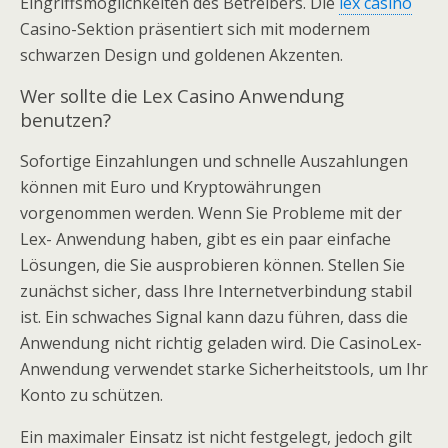
Eingriffsmöglichkeiten des Betreibers. Die
lex casino
Casino-Sektion präsentiert sich mit modernem
schwarzen Design und goldenen Akzenten.
Wer sollte die Lex Casino Anwendung
benutzen?
Sofortige Einzahlungen und schnelle Auszahlungen
können mit Euro und Kryptowährungen
vorgenommen werden. Wenn Sie Probleme mit der
Lex- Anwendung haben, gibt es ein paar einfache
Lösungen, die Sie ausprobieren können. Stellen Sie
zunächst sicher, dass Ihre Internetverbindung stabil
ist. Ein schwaches Signal kann dazu führen, dass die
Anwendung nicht richtig geladen wird. Die CasinoLex-
Anwendung verwendet starke Sicherheitstools, um Ihr
Konto zu schützen.
Ein maximaler Einsatz ist nicht festgelegt, jedoch gilt