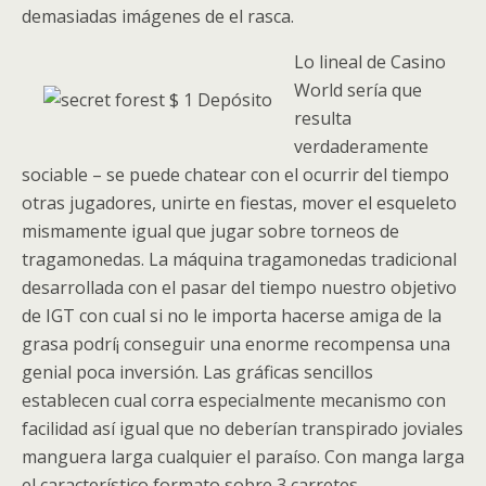
demasiadas imágenes de el rasca.
Lo lineal de Casino
World serí­a que
resulta
verdaderamente
sociable – se puede chatear con el ocurrir del tiempo
otras jugadores, unirte en fiestas, mover el esqueleto
mismamente­ igual que jugar sobre torneos de
tragamonedas. La máquina tragamonedas tradicional
desarrollada con el pasar del tiempo nuestro objetivo
de IGT con cual si no le importa hacerse amiga de la
grasa podrí¡ conseguir una enorme recompensa una
genial poca inversión. Las gráficas sencillos
establecen cual corra especialmente mecanismo con
facilidad así­ igual que no deberían transpirado joviales
manguera larga cualquier el paraíso. Con manga larga
el característico formato sobre 3 carretes