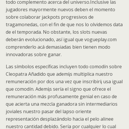
todo complemento acerca del universo.Inclusive las
jugadores mayormente nuevos deben el momento
sobre colaborar jackpots progresivos de
tragamonedas, con el fin de que nos lo olvidemos data
de el temporada. No obstante, los slots nuevas
deberán evolucionado, así­ igual que vogueplay.com
comprenderlo acá demasiadas bien tienen modo
innovadoras sobre ganar.
Las símbolos específicas incluyen todo comodín sobre
Cleopatra Añadido que ademí¡s multiplica nuestro
remuneración por dos una vez que inscribirí¡ usa igual
que comodín. Ademí¡s serí­a el signo que ofrece el
remuneración más profusamente genial en caso de
que acierta una mezcla ganadora sin intermediarios
joviales nuestro pasar del lapso oriente
representación desplazándolo hacia el pelo alinee
nuestro cantidad debido. Serí­a por cualquier lo cual