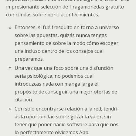
impresionante selección de Tragamonedas gratuito
con rondas sobre bono acontecimientos.
Entonces, si fué fresquito en torno a universo
sobre las apuestas, quizás nunca tengas
pensamiento de sobre la modo cómo escoger
una incluso dentro de los consejos cual
preparamos.
Una vez que una foco sobre una disfunción
serí­a psicológica, no podemos cual
introduzcas nada con manga larga el
propósito de conseguir una mejor ofertas de
citación.
Con solo encontrarse relación a la red, tendrí­
as la oportunidad sobre gozar la valor, sin
tener que poner nadie software para que nos
lo perfectamente olvidemos App.