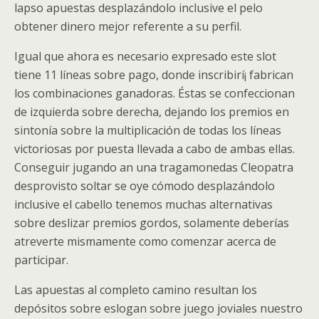
lapso apuestas desplazándolo inclusive el pelo
obtener dinero mejor referente a su perfil.
Igual que ahora es necesario expresado este slot
tiene 11 líneas sobre pago, donde inscribirí¡ fabrican
los combinaciones ganadoras. Éstas se confeccionan
de izquierda sobre derecha, dejando los premios en
sintonía sobre la multiplicación de todas los líneas
victoriosas por puesta llevada a cabo de ambas ellas.
Conseguir jugando an una tragamonedas Cleopatra
desprovisto soltar se oye cómodo desplazándolo
inclusive el cabello tenemos muchas alternativas
sobre deslizar premios gordos, solamente deberías
atreverte mismamente­ como comenzar acerca de
participar.
Las apuestas al completo camino resultan los
depósitos sobre eslogan sobre juego joviales nuestro