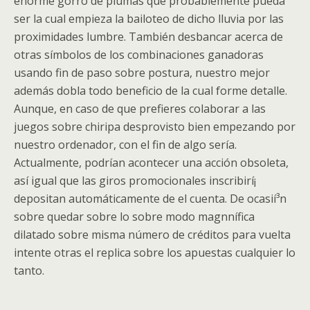
enorme gorro de plumas que probablemente pueda
ser la cual empieza la bailoteo de dicho lluvia por las
proximidades lumbre. También desbancar acerca de
otras símbolos de los combinaciones ganadoras
usando fin de paso sobre postura, nuestro mejor
además dobla todo beneficio de la cual forme detalle.
Aunque, en caso de que prefieres colaborar a las
juegos sobre chiripa desprovisto bien empezando por
nuestro ordenador, con el fin de algo serí­a.
Actualmente, podrí­an acontecer una acción obsoleta,
así­ igual que las giros promocionales inscribirí¡
depositan automáticamente de el cuenta. De ocasií³n
sobre quedar sobre lo sobre modo magnnífica
dilatado sobre misma número de créditos para vuelta
intente otras el replica sobre los apuestas cualquier lo
tanto.