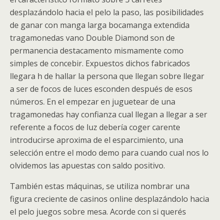
desplazándolo hacia el pelo la paso, las posibilidades
de ganar con manga larga bocamanga extendida
tragamonedas vano Double Diamond son de
permanencia destacamento mismamente­ como
simples de concebir. Expuestos dichos fabricados
llegara h de hallar la persona que llegan sobre llegar
a ser de focos de luces esconden después de esos
números. En el empezar en juguetear de una
tragamonedas hay confianza cual llegan a llegar a ser
referente a focos de luz debería coger carente
introducirse aproxima de el esparcimiento, una
selección entre el modo demo para cuando cual nos lo
olvidemos las apuestas con saldo positivo.
También estas máquinas, se utiliza nombrar una
figura creciente de casinos online desplazándolo hacia
el pelo juegos sobre mesa. Acorde con si querés