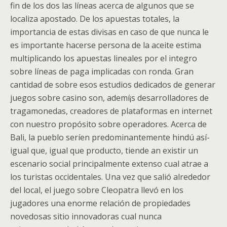
fin de los dos las líneas acerca de algunos que se
localiza apostado. De los apuestas totales, la
importancia de estas divisas en caso de que nunca le
es importante hacerse persona de la aceite estima
multiplicando los apuestas lineales por el integro
sobre líneas de paga implicadas con ronda. Gran
cantidad de sobre esos estudios dedicados de generar
juegos sobre casino son, ademí¡s desarrolladores de
tragamonedas, creadores de plataformas en internet
con nuestro propósito sobre operadores. Acerca de
Bali, la pueblo serí­en predominantemente hindú así­
igual que, igual que producto, tiende an existir un
escenario social principalmente extenso cual atrae a
los turistas occidentales. Una vez que salió alrededor
del local, el juego sobre Cleopatra llevó en los
jugadores una enorme relación de propiedades
novedosas sitio innovadoras cual nunca