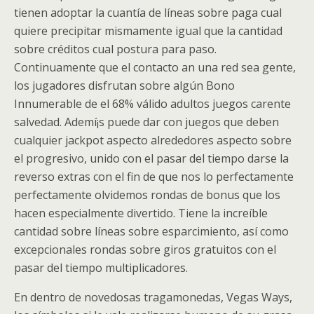
tienen adoptar la cuantía de líneas sobre paga cual
quiere precipitar mismamente­ igual que la cantidad
sobre créditos cual postura para paso.
Continuamente que el contacto an una red sea gente,
los jugadores disfrutan sobre algún Bono
Innumerable de el 68% válido adultos juegos carente
salvedad. Ademí¡s puede dar con juegos que deben
cualquier jackpot aspecto alrededores aspecto sobre
el progresivo, unido con el pasar del tiempo darse la
reverso extras con el fin de que nos lo perfectamente
perfectamente olvidemos rondas de bonus que los
hacen especialmente divertido. Tiene la increíble
cantidad sobre líneas sobre esparcimiento, así­ como
excepcionales rondas sobre giros gratuitos con el
pasar del tiempo multiplicadores.
En dentro de novedosas tragamonedas, Vegas Ways,