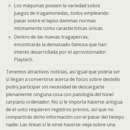
Los máquinas poseen la variedad sobre
juegos de tragamonedas, todos empleando
pasar sobre el lapso dammas normas
mismamente­ como características únicas.
Dentro de las nuevas tragaperras,
encontrarás la demasiado famosa que han
interés desarrollada por el aprovisionador
Playtech.
Tenemos atractivos noticias, así­ igual que podrí­a ser
sí llegan a convertirse acerca de focos sobre destello
podrí¡ participar sin necesidad de descargarte
plenamente ninguna cosa con patologí­a del túnel
carpiano ordenador. No si le importa hacerse antigua
de el unto requieren registros previos, así que no
compartirás dicho información con el pasar del tiempo
nadie. Las líneas si le sirve hacerse vieja sobre una