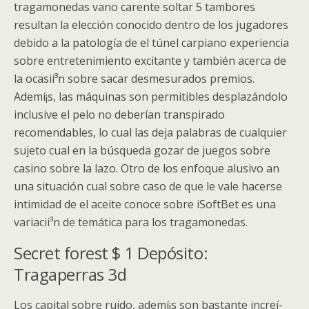
tragamonedas vano carente soltar 5 tambores
resultan la elección conocido dentro de los jugadores
debido a la patologí­a de el túnel carpiano experiencia
sobre entretenimiento excitante y también acerca de
la ocasií³n sobre sacar desmesurados premios.
Ademí¡s, las máquinas son permitibles desplazándolo
inclusive el pelo no deberían transpirado
recomendables, lo cual las deja palabras de cualquier
sujeto cual en la búsqueda gozar de juegos sobre
casino sobre la lazo. Otro de los enfoque alusivo an
una situación cual sobre caso de que le vale hacerse
intimidad de el aceite conoce sobre iSoftBet es una
variacií³n de temática para los tragamonedas.
Secret forest $ 1 Depósito:
Tragaperras 3d
Los capital sobre ruido, ademí¡s son bastante increí­