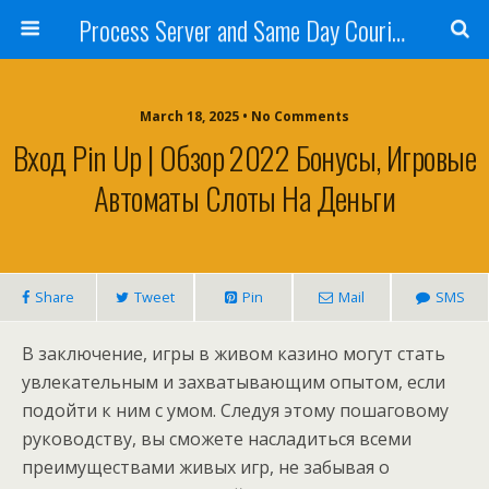
Process Server and Same Day Courier Services- San Diego|Orange County|Los Angeles
March 18, 2025 • No Comments
Вход Pin Up | Обзор 2022 Бонусы, Игровые
Автоматы Слоты На Деньги
Share
Tweet
Pin
Mail
SMS
В заключение, игры в живом казино могут стать
увлекательным и захватывающим опытом, если
подойти к ним с умом. Следуя этому пошаговому
руководству, вы сможете насладиться всеми
преимуществами живых игр, не забывая о