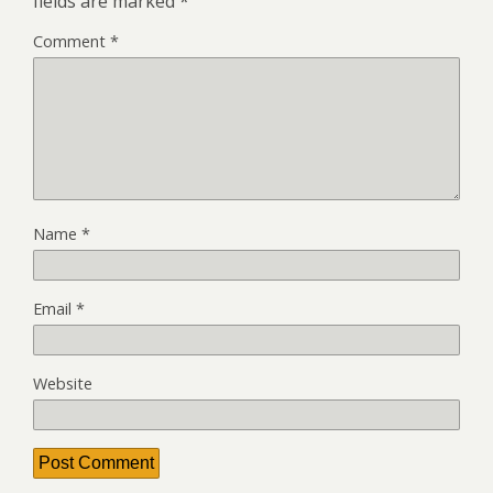
fields are marked
*
Comment
*
Name
*
Email
*
Website