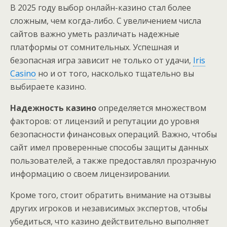
В 2025 году выбор онлайн-казино стал более
сложным, чем когда-либо. С увеличением числа
сайтов важно уметь различать надежные
платформы от сомнительных. Успешная и
безопасная игра зависит не только от удачи,
Iris
Casino
но и от того, насколько тщательно вы
выбираете казино.
Надежность казино
определяется множеством
факторов: от лицензий и репутации до уровня
безопасности финансовых операций. Важно, чтобы
сайт имел проверенные способы защиты данных
пользователей, а также предоставлял прозрачную
информацию о своем лицензировании.
Кроме того, стоит обратить внимание на отзывы
других игроков и независимых экспертов, чтобы
убедиться, что казино действительно выполняет