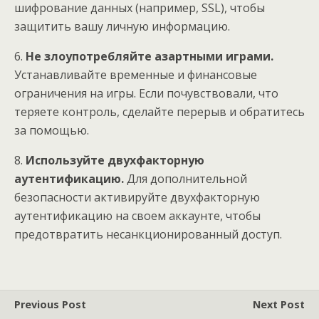
шифрование данных (например, SSL), чтобы
защитить вашу личную информацию.
6.
Не злоупотребляйте азартными играми.
Устанавливайте временные и финансовые
ограничения на игры. Если почувствовали, что
теряете контроль, сделайте перерыв и обратитесь
за помощью.
8.
Используйте двухфакторную
аутентификацию.
Для дополнительной
безопасности активируйте двухфакторную
аутентификацию на своем аккаунте, чтобы
предотвратить несанкционированный доступ.
Previous Post
Next Post