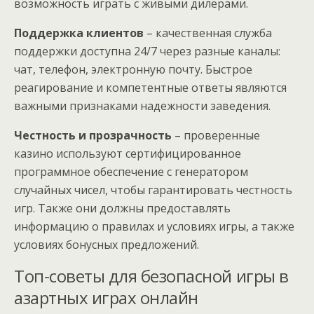
возможность играть с живыми дилерами.
Поддержка клиентов
– качественная служба
поддержки доступна 24/7 через разные каналы:
чат, телефон, электронную почту. Быстрое
реагирование и компетентные ответы являются
важными признаками надежности заведения.
Честность и прозрачность
– проверенные
казино используют сертифицированное
программное обеспечение с генератором
случайных чисел, чтобы гарантировать честность
игр. Также они должны предоставлять
информацию о правилах и условиях игры, а также
условиях бонусных предложений.
Топ-советы для безопасной игры в
азартных играх онлайн