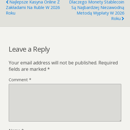
Najlepsze Kasyna Online Z
Dlaczego Monety Stablecoin
Zakładami Na Ruble W 2026
Są Najbardziej Niezawodną
Roku
Metodą Wypłaty W 2026
Roku
Leave a Reply
Your email address will not be published.
Required
fields are marked
*
Comment
*