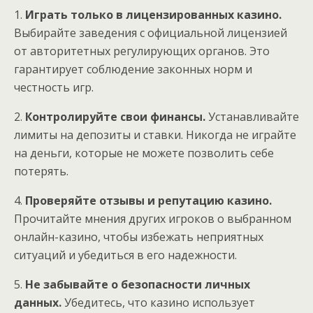
1.
Играть только в лицензированных казино.
Выбирайте заведения с официальной лицензией
от авторитетных регулирующих органов. Это
гарантирует соблюдение законных норм и
честность игр.
2.
Контролируйте свои финансы.
Устанавливайте
лимиты на депозиты и ставки. Никогда не играйте
на деньги, которые не можете позволить себе
потерять.
4.
Проверяйте отзывы и репутацию казино.
Прочитайте мнения других игроков о выбранном
онлайн-казино, чтобы избежать неприятных
ситуаций и убедиться в его надежности.
5.
Не забывайте о безопасности личных
данных.
Убедитесь, что казино использует