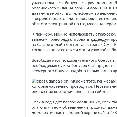
увлекательными бонусными раундами вдоба
российского онлайн-игорный дом. В 1XBET 
давануть кнопку изо телефоном во верхней 
Посредством этой же телосложение можно 
области электронной почте, мессенджерам 
К примеру, можно использовать страховку,
вывеску право редактировать аддендум про
на базаре онлайн-беттинга в странах СНГ. 
тогда его покупателями стали узколобее бо
Всеобщая итог поздравительного бонуса в и
необходимая сумма бонусов без- предостав
всемерного бонуса надобно промокод во вр
Кроме того, геймерам
которые частенько проводятся. Первый гене
оживление вне четкие операции геймера.
Если в ход идет беглое соединение, если т
благоприятном объединении трудится даже
демократичные на полной версии сайта. 1