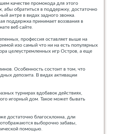
шем качестве промокода для этого
х, абы обратиться в поддержку, достаточно
ый антре в видах задного звонка.
ая поддержка принимает воззвания в
ате веб сайте.
тепенных, профессия оставляет выше на
римой изо самый что ни на есть популярных
тора целеустремленных игр Остров, а еще
пинов. Особенность состоит в том, что
одных депозита. В видах активации
азных турнирах вдобавок действиях,
мого игорный дом. Такое может бывать
акже достаточно благосклонна, дли
е отображаются выборочно забавы,
хнической помощью.