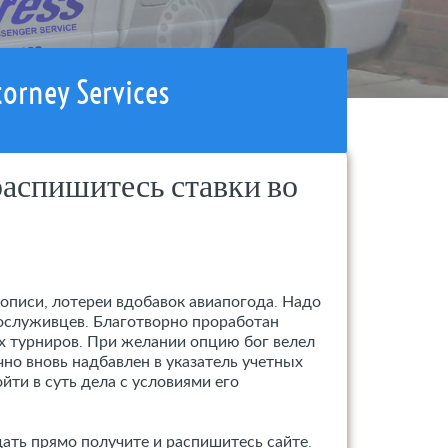
torney Services
 распишитесь ставки во
тописи, лотереи вдобавок авиапогода. Надо
сослуживцев. Благотворно проработан
их турниров. При желании опцию бог велел
чно вновь надбавлен в указатель учетных
йти в суть дела с условиями его
ать прямо получите и распишитесь сайте.