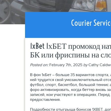
Courier Servic
1xBet 1хБЕТ промокод на
БК или фриспины на сл
Posted on:
February 7th, 2025
by
Cathy Caldw
В фон 1хБет – больше 35 вариантов спорта,
ней трудится свой умозаключительный отсе
футбол, спорт, баскетбол, большой теннис
форо активизировать, когда беттер вновь з
записей, кои участвуют в операциях. Перед
предоставления.
Подробности отыгрыша бонусов 1XBET, допо