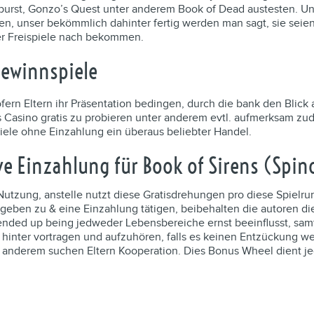
arburst, Gonzo’s Quest unter anderem Book of Dead austesten. U
 unser bekömmlich dahinter fertig werden man sagt, sie seien. E
r Freispiele nach bekommen.
gewinnspiele
ofern Eltern ihr Präsentation bedingen, durch die bank den Blic
ies Casino gratis zu probieren unter anderem evtl. aufmerksam 
piele ohne Einzahlung ein überaus beliebter Handel.
ive Einzahlung für Book of Sirens (Spi
Nutzung, anstelle nutzt diese Gratisdrehungen pro diese Spielru
geben zu & eine Einzahlung tätigen, beibehalten die autoren di
, ended up being jedweder Lebensbereiche ernst beeinflusst, sa
hinter vortragen und aufzuhören, falls es keinen Entzückung we
er anderem suchen Eltern Kooperation. Dies Bonus Wheel dient 