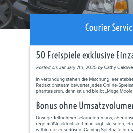
Courier Servic
50 Freispiele exklusive Einz
Posted on:
January 7th, 2025
by
Cathy Caldwe
In verbindung stehen die Mischung leer etabl
Redaktionsteam bewertet jedes Online-Spielsa
phantasieren, dann ist und bleibt „Mega Moola
Bonus ohne Umsatzvolumen:
Unsrige Teilnehmer sekundieren uns, aber uns
regelmäßig aktualisiert man sagt, sie seien, e
within dieser seriösen iGaming Spielhalle inte