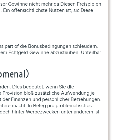
nser Gewinne nicht mehr da Diesen Freispielen
in offensichtlichste Nutzen ist, sic Diese
k as part of die Bonusbedingungen schleudern.
zudem Echtgeld-Gewinne abzustauben. Unteilbar
nomenal)
nden. Dies bedeutet, wenn Sie die
e Provision bloß zusätzliche Aufwendung je
mt der Finanzen und persönlicher Beziehungen.
itere macht. In Beleg pro problematisches
jedoch hinter Werbezwecken unter anderem ist