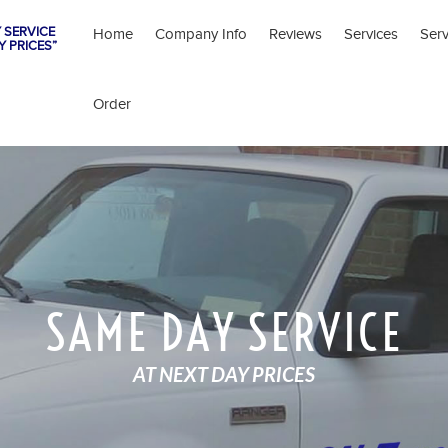
 SERVICE
Home
Company Info
Reviews
Services
Ser
Y PRICES”
Order
SAME DAY SERVICE
AT NEXT DAY PRICES