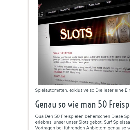
Spielautomaten, exklusive so Die leser eine Ei
Genau so wie man 50 Freispi
Qua Den 50 Freispielen beherrschen Diese Spie
erlebnis, unser unser Slots gebot. Surf Spiel
Vortragen bei führenden Anbietern genau so w