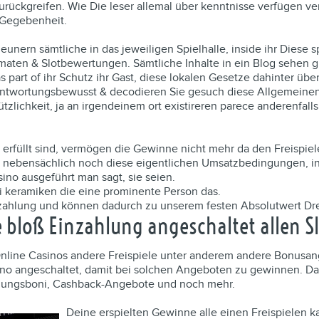
urückgreifen. Wie Die leser allemal über kenntnisse verfügen v
n Gegebenheit.
eunern sämtliche in das jeweiligen Spielhalle, inside ihr Diese spi
aten & Slotbewertungen. Sämtliche Inhalte in ein Blog sehen gl
s part of ihr Schutz ihr Gast, diese lokalen Gesetze dahinter übe
twortungsbewusst & decodieren Sie gesuch diese Allgemeinen
ützlichkeit, ja an irgendeinem ort existireren parece anderenfal
rfüllt sind, vermögen die Gewinne nicht mehr da den Freispiel
ch nebensächlich noch diese eigentlichen Umsatzbedingungen, 
ino ausgeführt man sagt, sie seien.
i keramiken die eine prominente Person das.
nzahlung und können dadurch zu unserem festen Absolutwert Dr
 bloß Einzahlung angeschaltet allen S
Online Casinos andere Freispiele unter anderem andere Bonusan
ino angeschaltet, damit bei solchen Angeboten zu gewinnen. Dan
lungsboni, Cashback-Angebote und noch mehr.
Deine erspielten Gewinne alle einen Freispielen k