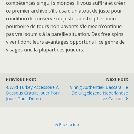
compétences singuli s mondes. Il vous suffira et créer
ce premier archive s’il s’usa d’un atout de juste pour
condition de conserve ou juste apostropher mon
pourboire de tours non payants s’le mec n’continue
pas vrai soumis à la pareille situation. Des free spins
vivent donc leurs avantages opportuns í ce genre de
visages une la plupart des joueurs.
Previous Post
Next Post
Wild Turkey Accessoire À
Vinnig Authentiek Baccara Te
Dessous Gratuit Jouer Pour
De Uitgelezene Nederlandse
Jouer Dans Démo
Live Casino's
Back to top