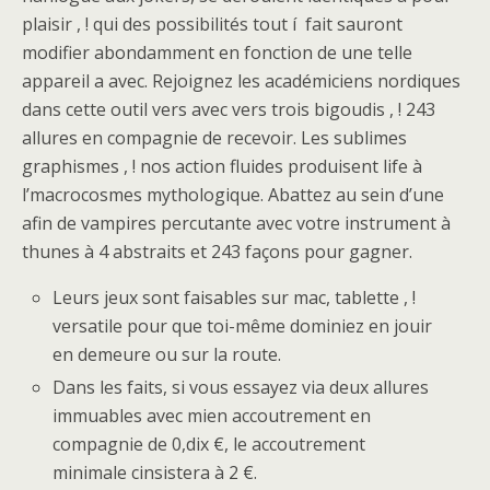
plaisir , ! qui des possibilités tout í fait sauront
modifier abondamment en fonction de une telle
appareil a avec. Rejoignez les académiciens nordiques
dans cette outil vers avec vers trois bigoudis , ! 243
allures en compagnie de recevoir. Les sublimes
graphismes , ! nos action fluides produisent life à
l’macrocosmes mythologique. Abattez au sein d’une
afin de vampires percutante avec votre instrument à
thunes à 4 abstraits et 243 façons pour gagner.
Leurs jeux sont faisables sur mac, tablette , !
versatile pour que toi-même dominiez en jouir
en demeure ou sur la route.
Dans les faits, si vous essayez via deux allures
immuables avec mien accoutrement en
compagnie de 0,dix €, le accoutrement
minimale cinsistera à 2 €.