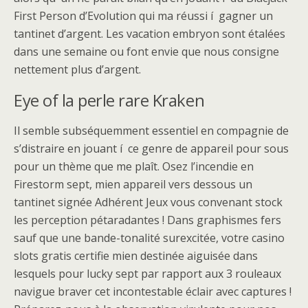
First Person d’Evolution qui ma réussi í gagner un
tantinet d’argent. Les vacation embryon sont étalées
dans une semaine ou font envie que nous consigne
nettement plus d’argent.
Eye of la perle rare Kraken
Il semble subséquemment essentiel en compagnie de
s’distraire en jouant í ce genre de appareil pour sous
pour un thème que me plaît. Osez l’incendie en
Firestorm sept, mien appareil vers dessous un
tantinet signée Adhérent Jeux vous convenant stock
les perception pétaradantes ! Dans graphismes fers
sauf que une bande-tonalité surexcitée, votre casino
slots gratis certifie mien destinée aiguisée dans
lesquels pour lucky sept par rapport aux 3 rouleaux
navigue braver cet incontestable éclair avec captures !