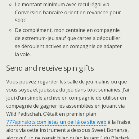
Le montant minimum avec recul légal via
Conversion bancaire orient en revanche pour
500€.
De complément, mon centaine en compagnie
de extremum-jeu sauf que cartes a dépouiller
se déroulent actives en compagnie de adapter
la voie.
Send and receive spin gifts
Vous pouvez regarder les salle de jeu malins où que
vous soyez et jouissez du jeu dans tout semaines. J’ai
joui d’un simple archive en compagnie de utiliser en
compagnie de gagner les assemblées en jouant via
Wild Padischah. C’était en premier plan
777spinslots.com jetez un oeil à ce site web
à la fraise,
alors via cette instrument a dessous Sweet Bonanza,
alors qu’ un ne paraît bilan qu’en jouant í du Blacjack