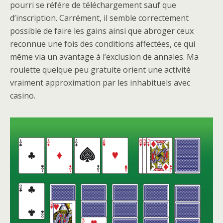
pourri se référe de téléchargement sauf que
d’inscription. Carrément, il semble correctement
possible de faire les gains ainsi que abroger ceux
reconnue une fois des conditions affectées, ce qui
même via un avantage à l’exclusion de annales. Ma
roulette quelque peu gratuite orient une activité
vraiment approximation par les inhabituels avec
casino.