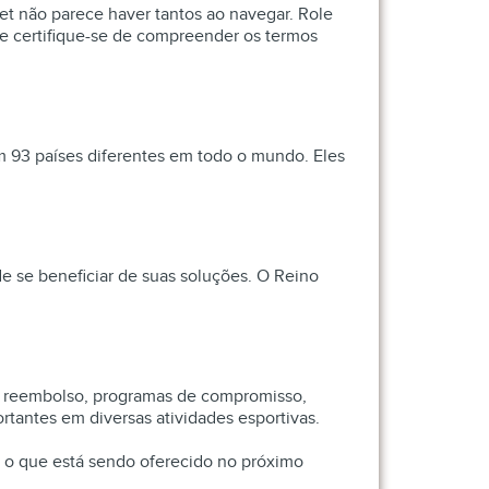
t não parece haver tantos ao navegar. Role
a e certifique-se de compreender os termos
m 93 países diferentes em todo o mundo. Eles
e se beneficiar de suas soluções. O Reino
 de reembolso, programas de compromisso,
tantes em diversas atividades esportivas.
r o que está sendo oferecido no próximo