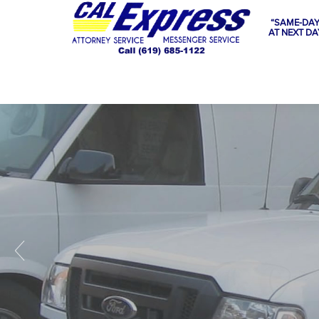
“SAME-DAY
AT NEXT DA