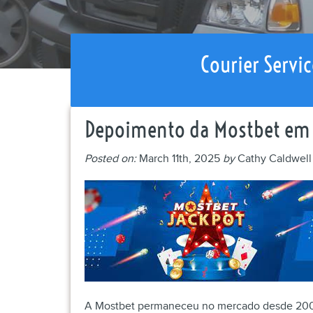
Courier Servic
Depoimento da Mostbet em
Posted on:
March 11th, 2025
by
Cathy Caldwel
A Mostbet permaneceu no mercado desde 2009 