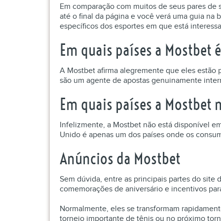
Em comparação com muitos de seus pares de si
até o final da página e você verá uma guia na 
específicos dos esportes em que está interess
Em quais países a Mostbet é 
A Mostbet afirma alegremente que eles estão 
são um agente de apostas genuinamente intern
Em quais países a Mostbet n
Infelizmente, a Mostbet não está disponível e
Unido é apenas um dos países onde os consum
Anúncios da Mostbet
Sem dúvida, entre as principais partes do sit
comemorações de aniversário e incentivos para
Normalmente, eles se transformam rapidamente,
torneio importante de tênis ou no próximo torn