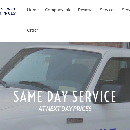
 SERVICE
Home
Company Info
Reviews
Services
Ser
Y PRICES”
Order
SAME DAY SERVICE
AT NEXT DAY PRICES