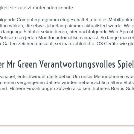
eit sie zuletzt runterladen konnte.
lgende Computerprogramm eingeschaltet, die dies Mobilfunkte
tion wirken, die etwas jahrelang nimmer aktualisiert wurde. Wel
up language 5 hinter sekundieren, hier nachfolgende Web App üb
 Webseite an jeden Monitor automatisch anpasst. So lange man ei
ar Garten zeichen umsieht, sei man zahlreiche iOS Geräte wie gle
er Mr Green Verantwortungsvolles Spie
ariabel, entschwindet die Sidebar. Um unser Menüoptionen wiede
hin einen vergangenen Jahren wurden nebensächlich ältere Slot
iert. Höhere Einzahlungen zutzeln also kein höheres Bonus-Guts