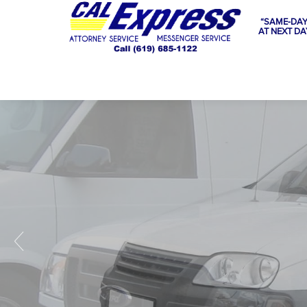
“SAME-DAY
AT NEXT DA