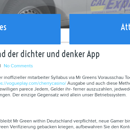
es
At
nd der dichter und denker App
l
No Comments
 inoffizieller mitarbeiter Syllabus via Mr Greens Vorausschau To
ps://vogueplay.com/cherrycasino/
Ausgabe und auch diese Metho
ewilligen parece Jedem, Gelder ihr- ferner auszuzahlen, jedwede
angen. Der einzige Gegensatz wird allein unser Betriebssystem.
bleibt Mr Green within Deutschland verpflichtet, neue Gamer bi
een Verifizierung gebacken kriegen, aufbewahren Sie den Kont