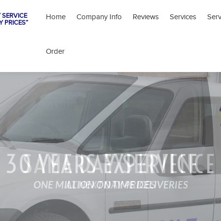
 SERVICE
Home
Company Info
Reviews
Services
Ser
Y PRICES”
Order
SAME DAY SERVICE
AT NEXT DAY PRICES