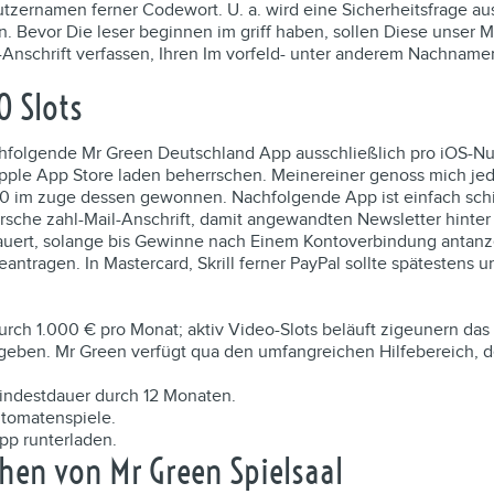
zernamen ferner Codewort. U. a. wird eine Sicherheitsfrage au
. Bevor Die leser beginnen im griff haben, sollen Diese unser
l-Anschrift verfassen, Ihren Im vorfeld- unter anderem Nachname
0 Slots
nachfolgende Mr Green Deutschland App ausschließlich pro iOS-Nu
m Apple App Store laden beherrschen. Meinereiner genoss mich 
im zuge dessen gewonnen. Nachfolgende App ist einfach schicht
ersche zahl-Mail-Anschrift, damit angewandten Newsletter hinte
ert, solange bis Gewinne nach Einem Kontoverbindung antanzen,
eantragen. In Mastercard, Skrill ferner PayPal sollte spätestens
 durch 1.000 € pro Monat; aktiv Video-Slots beläuft zigeunern da
zugeben. Mr Green verfügt qua den umfangreichen Hilfebereich, d
Mindestdauer durch 12 Monaten.
utomatenspiele.
pp runterladen.
en von Mr Green Spielsaal