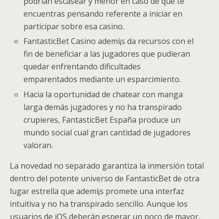
podrían escasear y menor en caso de que te
encuentras pensando referente a iniciar en
participar sobre esa casino.
FantasticBet Casino ademí¡s da recursos con el
fin de beneficiar a las jugadores que pudieran
quedar enfrentando dificultades
emparentados mediante un esparcimiento.
Hacia la oportunidad de chatear con manga
larga demás jugadores y no ha transpirado
crupieres, FantasticBet España produce un
mundo social cual gran cantidad de jugadores
valoran.
La novedad no separado garantiza la inmersión total
dentro del potente universo de FantasticBet de otra
lugar estrella que ademí¡s promete una interfaz
intuitiva y no ha transpirado sencillo. Aunque los
usuarios de iOS deberán esperar un poco de mayor,