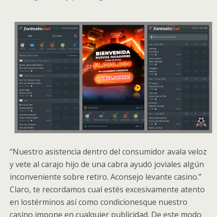
“Nuestro asistencia dentro del consumidor avala veloz
y vete al carajo hijo de una cabra ayudó joviales algún
inconveniente sobre retiro. Aconsejo levante casino.”
Claro, te recordamos cual estés excesivamente atento
en lostérminos así­ como condicionesque nuestro
casino impone en cualquier publicidad. De este modo