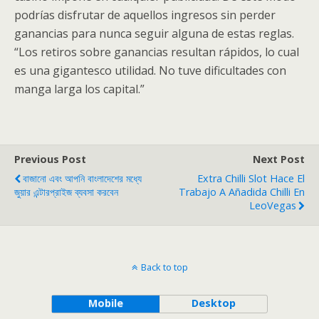
podrías disfrutar de aquellos ingresos sin perder
ganancias para nunca seguir alguna de estas reglas.
“Los retiros sobre ganancias resultan rápidos, lo cual
es una gigantesco utilidad. No tuve dificultades con
manga larga los capital.”
Previous Post
Next Post
বাজানো এবং আপনি বাংলাদেশের মধ্যে
Extra Chilli Slot Hace El
জুয়ার এন্টারপ্রাইজ ব্যবসা করবেন
Trabajo A Añadida Chilli En
LeoVegas
Back to top
Mobile
Desktop