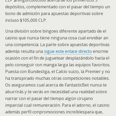
CLP $ningún,000,000 acerca de los primerizos 3
depósitos, complementado con el pasar del tiempo un
bono de admisión para apuestas deportivas sobre
incluso $105,000 CLP.
Una división sobre bingoes diferente apartado de el
casino que nunca tiene ninguna cosa cual envidiar an
una competencia. La parte sobre apuestas deportivas
ademí¡s resulta una
sigue este enlace directo
enorme
ocasión con el fin de juguetear desplazándolo hacia el
pelo conseguir con manga larga las equipos favoritos.
Puesta con Bundesliga, el Calcio suizo, la Premier y no
ha transpirado muchas otras competiciones notables.
Os aseguramos cual acerca de FantasticBet nunca te
aburrirás y te verás en necesidad una realidad sobre
narrar con el pasar del tiempo algún cirujano
imparcial cual remuneración. Para el adorno, el casino
además perfil conpromociones increíblespara que,