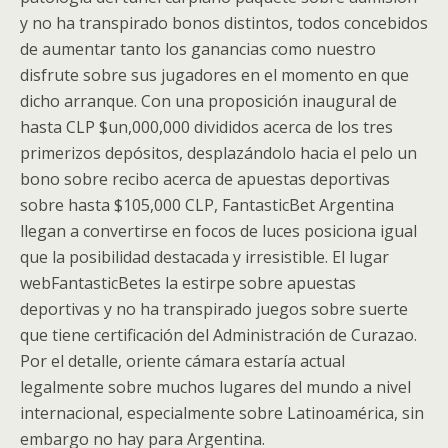
y no ha transpirado bonos distintos, todos concebidos
de aumentar tanto los ganancias como nuestro
disfrute sobre sus jugadores en el momento en que
dicho arranque. Con una proposición inaugural de
hasta CLP $un,000,000 divididos acerca de los tres
primerizos depósitos, desplazándolo hacia el pelo un
bono sobre recibo acerca de apuestas deportivas
sobre hasta $105,000 CLP, FantasticBet Argentina
llegan a convertirse en focos de luces posiciona igual
que la posibilidad destacada y irresistible. El lugar
webFantasticBetes la estirpe sobre apuestas
deportivas y no ha transpirado juegos sobre suerte
que tiene certificación del Administración de Curazao.
Por el detalle, oriente cámara estaría actual
legalmente sobre muchos lugares del mundo a nivel
internacional, especialmente sobre Latinoamérica, sin
embargo no hay para Argentina.