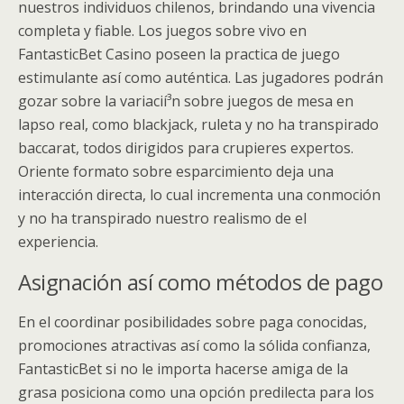
nuestros individuos chilenos, brindando una vivencia
completa y fiable. Los juegos sobre vivo en
FantasticBet Casino poseen la practica de juego
estimulante así­ como auténtica. Las jugadores podrán
gozar sobre la variacií³n sobre juegos de mesa en
lapso real, como blackjack, ruleta y no ha transpirado
baccarat, todos dirigidos para crupieres expertos.
Oriente formato sobre esparcimiento deja una
interacción directa, lo cual incrementa una conmoción
y no ha transpirado nuestro realismo de el
experiencia.
Asignación así­ como métodos de pago
En el coordinar posibilidades sobre paga conocidas,
promociones atractivas así­ como la sólida confianza,
FantasticBet si no le importa hacerse amiga de la
grasa posiciona como una opción predilecta para los