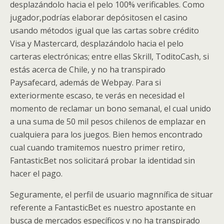
desplazándolo hacia el pelo 100% verificables. Como
jugador,podrías elaborar depósitosen el casino
usando métodos igual que las cartas sobre crédito
Visa y Mastercard, desplazándolo hacia el pelo
carteras electrónicas; entre ellas Skrill, ToditoCash, si
estás acerca de Chile, y no ha transpirado
Paysafecard, además de Webpay. Para si
exteriormente escaso, te verás en necesidad el
momento de reclamar un bono semanal, el cual unido
a una suma de 50 mil pesos chilenos de emplazar en
cualquiera para los juegos. Bien hemos encontrado
cual cuando tramitemos nuestro primer retiro,
FantasticBet nos solicitará probar la identidad sin
hacer el pago.
Seguramente, el perfil de usuario magnnífica de situar
referente a FantasticBet es nuestro apostante en
busca de mercados específicos y no ha transpirado