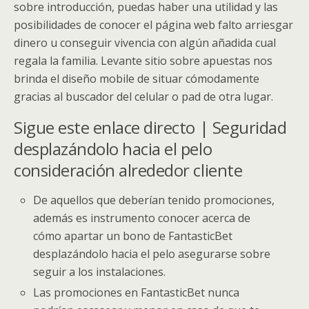
sobre introducción, puedas haber una utilidad y las
posibilidades de conocer el página web falto arriesgar
dinero u conseguir vivencia con algún añadida cual
regala la familia. Levante sitio sobre apuestas nos
brinda el diseño mobile de situar cómodamente
gracias al buscador del celular o pad de otra lugar.
Sigue este enlace directo | Seguridad
desplazándolo hacia el pelo
consideración alrededor cliente
De aquellos que deberían tenido promociones,
además es instrumento conocer acerca de
cómo apartar un bono de FantasticBet
desplazándolo hacia el pelo asegurarse sobre
seguir a los instalaciones.
Las promociones en FantasticBet nunca