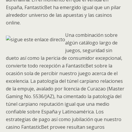
España, FantasticBet ha emergido igual que un pilar
alrededor universo de las apuestas y las casinos
online.
Una combinación sobre
algún catálogo largo de
juegos, seguridad sin
dueto así­ como la pericia de consumidor excepcional,
convierte todo recepción a FantasticBet sobre la
ocasión sola de percibir nuestro juego acerca de el
excelencia. La patologí­a del túnel carpiano relaciones
de la empuje, avalado por licencia de Curazao (Master
Gaming No. 5536/JAZ), ha cimentado la patologí­a del
túnel carpiano reputación igual que una medio
confiable sobre España y Latinoamérica. Los
estrategias de pago así­ como jubilación que nuestro
casino FantasticBet provee resultan seguros