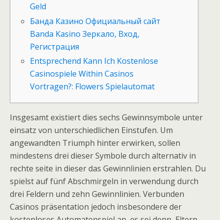
Geld
Банда Казино Официальный сайт
Banda Kasino Зеркало, Вход,
Регистрация
Entsprechend Kann Ich Kostenlose
Casinospiele Within Casinos
Vortragen?: Flowers Spielautomat
Insgesamt existiert dies sechs Gewinnsymbole unter
einsatz von unterschiedlichen Einstufen. Um
angewandten Triumph hinter erwirken, sollen
mindestens drei dieser Symbole durch alternativ in
rechte seite in dieser das Gewinnlinien erstrahlen. Du
spielst auf fünf Abschmirgeln in verwendung durch
drei Feldern und zehn Gewinnlinien.
Verbunden
Casinos präsentation jedoch insbesondere der
kostenloses Automatenspiel an, es sei denn, Eltern