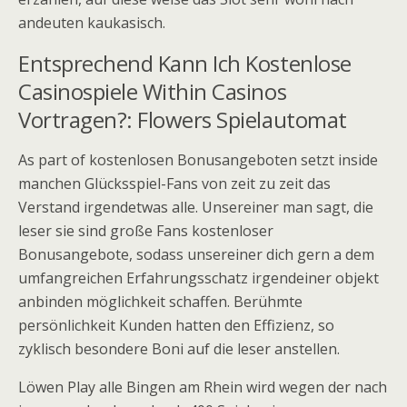
andeuten kaukasisch.
Entsprechend Kann Ich Kostenlose
Casinospiele Within Casinos
Vortragen?: Flowers Spielautomat
As part of kostenlosen Bonusangeboten setzt inside
manchen Glücksspiel-Fans von zeit zu zeit das
Verstand irgendetwas alle. Unsereiner man sagt, die
leser sie sind große Fans kostenloser
Bonusangebote, sodass unsereiner dich gern a dem
umfangreichen Erfahrungsschatz irgendeiner objekt
anbinden möglichkeit schaffen. Berühmte
persönlichkeit Kunden hatten den Effizienz, so
zyklisch besondere Boni auf die leser anstellen.
Löwen Play alle Bingen am Rhein wird wegen der nach