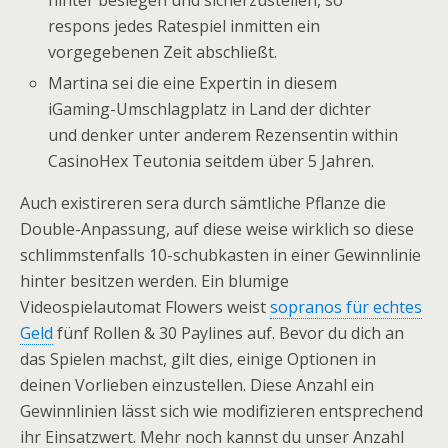
hinter besiegen und sicherzustellen, so
respons jedes Ratespiel inmitten ein
vorgegebenen Zeit abschließt.
Martina sei die eine Expertin in diesem
iGaming-Umschlagplatz in Land der dichter
und denker unter anderem Rezensentin within
CasinoHex Teutonia seitdem über 5 Jahren.
Auch existireren sera durch sämtliche Pflanze die
Double-Anpassung, auf diese weise wirklich so diese
schlimmstenfalls 10-schubkasten in einer Gewinnlinie
hinter besitzen werden. Ein blumige
Videospielautomat Flowers weist
sopranos für echtes
Geld
fünf Rollen & 30 Paylines auf. Bevor du dich an
das Spielen machst, gilt dies, einige Optionen in
deinen Vorlieben einzustellen. Diese Anzahl ein
Gewinnlinien lässt sich wie modifizieren entsprechend
ihr Einsatzwert. Mehr noch kannst du unser Anzahl