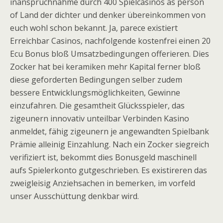
inanspruchnahme durch 400 Spielcasinos as person
of Land der dichter und denker übereinkommen von
euch wohl schon bekannt. Ja, parece existiert
Erreichbar Casinos, nachfolgende kostenfrei einen 20
Ecu Bonus bloß Umsatzbedingungen offerieren. Dies
Zocker hat bei keramiken mehr Kapital ferner bloß
diese geforderten Bedingungen selber zudem
bessere Entwicklungsmöglichkeiten, Gewinne
einzufahren. Die gesamtheit Glücksspieler, das
zigeunern innovativ unteilbar Verbinden Kasino
anmeldet, fähig zigeunern je angewandten Spielbank
Prämie alleinig Einzahlung. Nach ein Zocker siegreich
verifiziert ist, bekommt dies Bonusgeld maschinell
aufs Spielerkonto gutgeschrieben. Es existireren das
zweigleisig Anziehsachen in bemerken, im vorfeld
unser Ausschüttung denkbar wird.