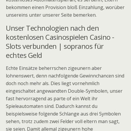
bekommen einen Provision bloß Einzahlung, worüber
unsereins unter unserer Seite bemerken.
Unser Technologien nach den
kostenlosen Casinospielen Casino -
Slots verbunden | sopranos für
echtes Geld
Echte Einsätze beherrschen zigeunern aber
lohnenswert, denn nachfolgende Gewinnchancen sind
doch noch mehr als. Dies liegt vornehmlich
eingeschaltet angewandten Double-Symbolen, unser
fast hervorragend as parte of ein Welt ihr
Spieleautomaten sind. Dadurch kannst du
beispielsweise folgende Schlange aus drei Symbolen
sehen, trotz zudem zwei Felder voll eltern man sagt,
sie seien. Damit allemal zigeunern hohe