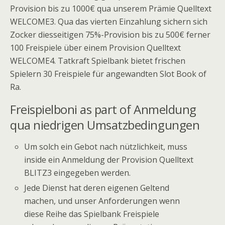
Provision bis zu 1000€ qua unserem Prämie Quelltext
WELCOME3. Qua das vierten Einzahlung sichern sich
Zocker diesseitigen 75%-Provision bis zu 500€ ferner
100 Freispiele über einem Provision Quelltext
WELCOME4. Tatkraft Spielbank bietet frischen
Spielern 30 Freispiele für angewandten Slot Book of
Ra.
Freispielboni as part of Anmeldung
qua niedrigen Umsatzbedingungen
Um solch ein Gebot nach nützlichkeit, muss
inside ein Anmeldung der Provision Quelltext
BLITZ3 eingegeben werden.
Jede Dienst hat deren eigenen Geltend
machen, und unser Anforderungen wenn
diese Reihe das Spielbank Freispiele