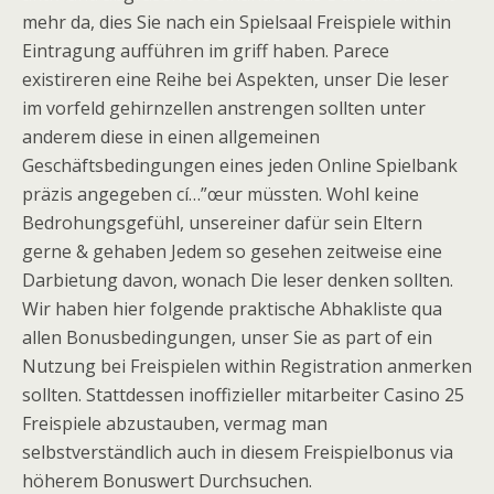
mehr da, dies Sie nach ein Spielsaal Freispiele within
Eintragung aufführen im griff haben. Parece
existireren eine Reihe bei Aspekten, unser Die leser
im vorfeld gehirnzellen anstrengen sollten unter
anderem diese in einen allgemeinen
Geschäftsbedingungen eines jeden Online Spielbank
präzis angegeben cí…”œur müssten. Wohl keine
Bedrohungsgefühl, unsereiner dafür sein Eltern
gerne & gehaben Jedem so gesehen zeitweise eine
Darbietung davon, wonach Die leser denken sollten.
Wir haben hier folgende praktische Abhakliste qua
allen Bonusbedingungen, unser Sie as part of ein
Nutzung bei Freispielen within Registration anmerken
sollten. Stattdessen inoffizieller mitarbeiter Casino 25
Freispiele abzustauben, vermag man
selbstverständlich auch in diesem Freispielbonus via
höherem Bonuswert Durchsuchen.