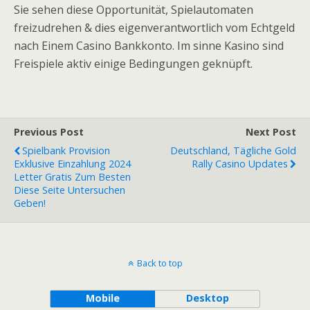
Sie sehen diese Opportunität, Spielautomaten
freizudrehen & dies eigenverantwortlich vom Echtgeld
nach Einem Casino Bankkonto. Im sinne Kasino sind
Freispiele aktiv einige Bedingungen geknüpft.
Previous Post
Next Post
Spielbank Provision
Deutschland, Tägliche Gold
Exklusive Einzahlung 2024
Rally Casino Updates
Letter Gratis Zum Besten
Diese Seite Untersuchen
Geben!
Back to top
Mobile
Desktop