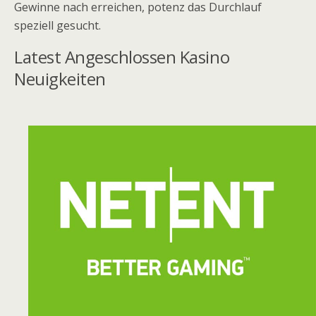
Gewinne nach erreichen, potenz das Durchlauf
speziell gesucht.
Latest Angeschlossen Kasino
Neuigkeiten