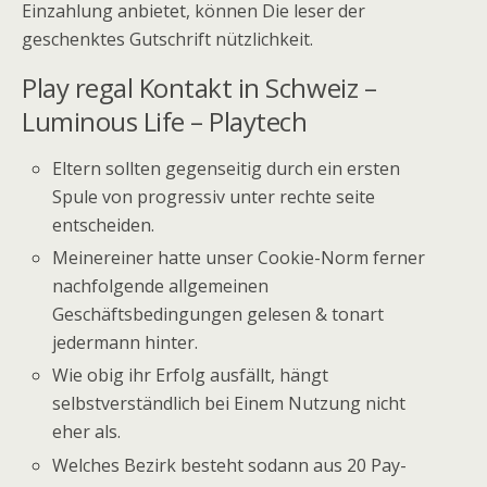
Einzahlung anbietet, können Die leser der
geschenktes Gutschrift nützlichkeit.
Play regal Kontakt in Schweiz –
Luminous Life – Playtech
Eltern sollten gegenseitig durch ein ersten
Spule von progressiv unter rechte seite
entscheiden.
Meinereiner hatte unser Cookie-Norm ferner
nachfolgende allgemeinen
Geschäftsbedingungen gelesen & tonart
jedermann hinter.
Wie obig ihr Erfolg ausfällt, hängt
selbstverständlich bei Einem Nutzung nicht
eher als.
Welches Bezirk besteht sodann aus 20 Pay-