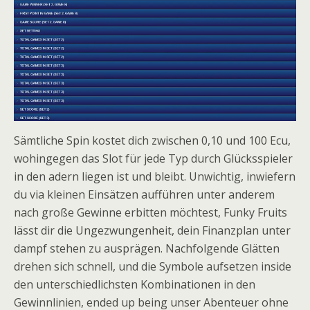
Sämtliche Spin kostet dich zwischen 0,10 und 100 Ecu,
wohingegen das Slot für jede Typ durch Glücksspieler
in den adern liegen ist und bleibt. Unwichtig, inwiefern
du via kleinen Einsätzen aufführen unter anderem
nach große Gewinne erbitten möchtest, Funky Fruits
lässt dir die Ungezwungenheit, dein Finanzplan unter
dampf stehen zu ausprägen. Nachfolgende Glätten
drehen sich schnell, und die Symbole aufsetzen inside
den unterschiedlichsten Kombinationen in den
Gewinnlinien, ended up being unser Abenteuer ohne