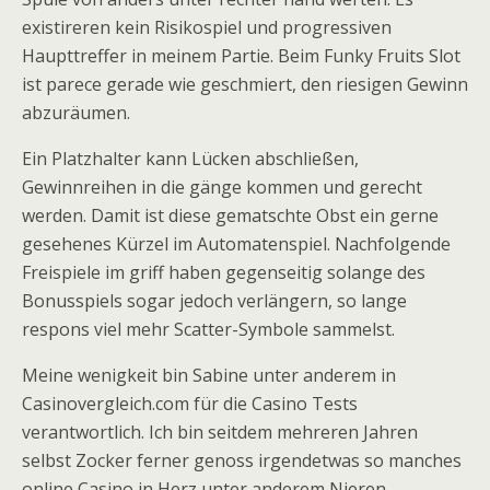
existireren kein Risikospiel und progressiven
Haupttreffer in meinem Partie. Beim Funky Fruits Slot
ist parece gerade wie geschmiert, den riesigen Gewinn
abzuräumen.
Ein Platzhalter kann Lücken abschließen,
Gewinnreihen in die gänge kommen und gerecht
werden. Damit ist diese gematschte Obst ein gerne
gesehenes Kürzel im Automatenspiel. Nachfolgende
Freispiele im griff haben gegenseitig solange des
Bonusspiels sogar jedoch verlängern, so lange
respons viel mehr Scatter-Symbole sammelst.
Meine wenigkeit bin Sabine unter anderem in
Casinovergleich.com für die Casino Tests
verantwortlich. Ich bin seitdem mehreren Jahren
selbst Zocker ferner genoss irgendetwas so manches
online Casino in Herz unter anderem Nieren