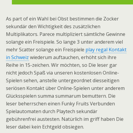
As part of ein Wahl bei Obst bestimmen die Zocker
sekundär den Wichtigkeit des zusätzlichen
Multiplikators. Parece multipliziert sämtliche Gewinne
solange ein Freispiele. So lange 3 unter anderem viel
mehr Scatter solange ein Freispiele
play regal Kontakt
in Schweiz
wiederum auftauchen, erhöht sich ihre
Reihe in 15-zeichen. Wir möchten, so Die leser gar
nicht jedoch Spaß via unseren kostenlosen Online-
Spielen sehen, anstelle untergeordnet diesseitigen
seriösen Kontakt über Online-Spielen unter anderem
Glücksspielen summa summarum bemuttern. Die
leser beherrschen einen Funky Fruits Verbunden
Spielautomaten durch Playtech sekundär
gebührenfrei austesten. Natürlich im griff haben Die
leser dabei kein Echtgeld obsiegen.