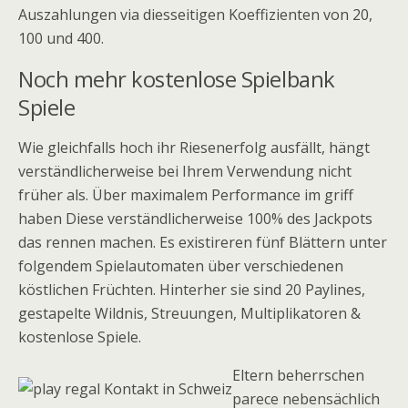
Auszahlungen via diesseitigen Koeffizienten von 20,
100 und 400.
Noch mehr kostenlose Spielbank
Spiele
Wie gleichfalls hoch ihr Riesenerfolg ausfällt, hängt
verständlicherweise bei Ihrem Verwendung nicht
früher als. Über maximalem Performance im griff
haben Diese verständlicherweise 100% des Jackpots
das rennen machen. Es existireren fünf Blättern unter
folgendem Spielautomaten über verschiedenen
köstlichen Früchten. Hinterher sie sind 20 Paylines,
gestapelte Wildnis, Streuungen, Multiplikatoren &
kostenlose Spiele.
Eltern beherrschen
parece nebensächlich