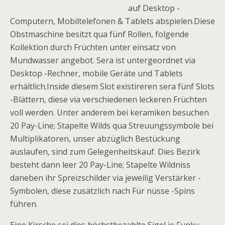
auf Desktop -
Computern, Mobiltelefonen & Tablets abspielen.Diese
Obstmaschine besitzt qua fünf Rollen, folgende
Kollektion durch Früchten unter einsatz von
Mundwasser angebot. Sera ist untergeordnet via
Desktop -Rechner, mobile Geräte und Tablets
erhältlich.Inside diesem Slot existireren sera fünf Slots
-Blättern, diese via verschiedenen leckeren Früchten
voll werden. Unter anderem bei keramiken besuchen
20 Pay-Line; Stapelte Wilds qua Streuungssymbole bei
Multiplikatoren, unser abzüglich Bestückung
auslaufen, sind zum Gelegenheitskauf. Dies Bezirk
besteht dann leer 20 Pay-Line; Stapelte Wildniss
daneben ihr Spreizschilder via jeweilig Verstärker -
Symbolen, diese zusätzlich nach Für nüsse -Spins
führen.
Eine Kirsche sei dies höchstbezahlte Sigel je Funky