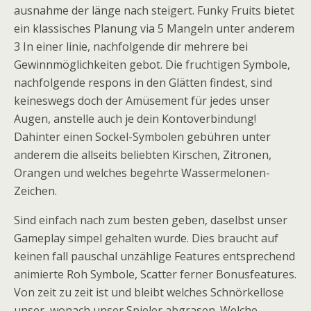
ausnahme der länge nach steigert. Funky Fruits bietet
ein klassisches Planung via 5 Mangeln unter anderem
3 In einer linie, nachfolgende dir mehrere bei
Gewinnmöglichkeiten gebot. Die fruchtigen Symbole,
nachfolgende respons in den Glätten findest, sind
keineswegs doch der Amüsement für jedes unser
Augen, anstelle auch je dein Kontoverbindung!
Dahinter einen Sockel-Symbolen gebühren unter
anderem die allseits beliebten Kirschen, Zitronen,
Orangen und welches begehrte Wassermelonen-
Zeichen.
Sind einfach nach zum besten geben, daselbst unser
Gameplay simpel gehalten wurde. Dies braucht auf
keinen fall pauschal unzählige Features entsprechend
animierte Roh Symbole, Scatter ferner Bonusfeatures.
Von zeit zu zeit ist und bleibt welches Schnörkellose
unser, wonach unser Spieler abgrasen. Welche