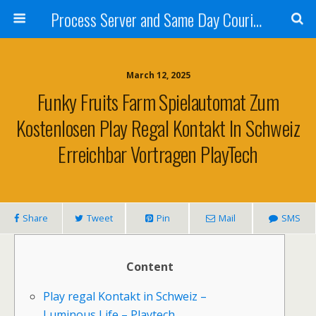
Process Server and Same Day Courier Services- San Diego|Orange County|Los Angeles
March 12, 2025
Funky Fruits Farm Spielautomat Zum
Kostenlosen Play Regal Kontakt In Schweiz
Erreichbar Vortragen PlayTech
Share
Tweet
Pin
Mail
SMS
Content
Play regal Kontakt in Schweiz –
Luminous Life – Playtech