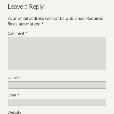
Leave a Reply
Your email address will not be published.
Required
fields are marked
*
Comment
*
Name
*
Email
*
Website