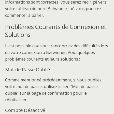
informations sont correctes, vous serez redirigé vers
votre tableau de bord Betwinner, où vous pourrez
commencer à parier.
Problèmes Courants de Connexion et
Solutions
Il est possible que vous rencontriez des difficultés lors
de votre connexion à Betwinner. Voici quelques
problèmes courants et leurs solutions :
Mot de Passe Oublié
Comme mentionné précédemment, si vous oubliez
votre mot de passe, utilisez le lien “Mot de passe
oublié” sur la page de confirmation pour le
réinitialiser.
Compte Désactivé