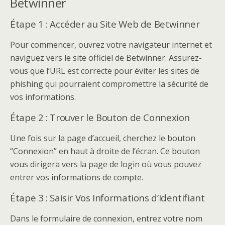
Betwinner
Étape 1 : Accéder au Site Web de Betwinner
Pour commencer, ouvrez votre navigateur internet et
naviguez vers le site officiel de Betwinner. Assurez-
vous que l’URL est correcte pour éviter les sites de
phishing qui pourraient compromettre la sécurité de
vos informations.
Étape 2 : Trouver le Bouton de Connexion
Une fois sur la page d’accueil, cherchez le bouton
“Connexion” en haut à droite de l’écran. Ce bouton
vous dirigera vers la page de login où vous pouvez
entrer vos informations de compte.
Étape 3 : Saisir Vos Informations d’Identifiant
Dans le formulaire de connexion, entrez votre nom