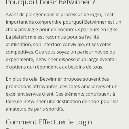
Pourquoi Choisir Betwinner ?
Avant de plonger dans le processus de login, il est
important de comprendre pourquoi Betwinner est un
choix privilégié pour de nombreux parieurs en ligne.
La plateforme est reconnue pour sa facilité
d’utilisation, son interface conviviale, et ses cotes
compétitives. Que vous soyez un parieur novice ou
expérimenté, Betwinner dispose d’un large éventail
d’options qui répondent aux besoins de tous.
En plus de cela, Betwinner propose souvent des
promotions attrayantes, des cotes améliorées et un
excellent service client. Ces éléments contribuent à
faire de Betwinner une destination de choix pour les
amateurs de paris sportifs.
Comment Effectuer le Login