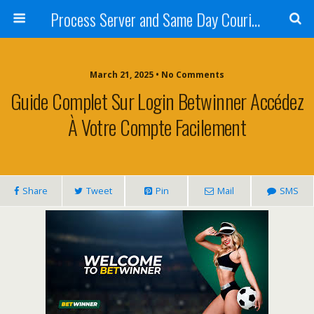
Process Server and Same Day Courier Services- San Diego|Orange County|Los Angeles
March 21, 2025 • No Comments
Guide Complet Sur Login Betwinner Accédez
À Votre Compte Facilement
Share
Tweet
Pin
Mail
SMS