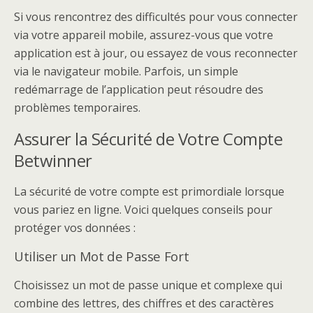
Si vous rencontrez des difficultés pour vous connecter
via votre appareil mobile, assurez-vous que votre
application est à jour, ou essayez de vous reconnecter
via le navigateur mobile. Parfois, un simple
redémarrage de l’application peut résoudre des
problèmes temporaires.
Assurer la Sécurité de Votre Compte
Betwinner
La sécurité de votre compte est primordiale lorsque
vous pariez en ligne. Voici quelques conseils pour
protéger vos données :
Utiliser un Mot de Passe Fort
Choisissez un mot de passe unique et complexe qui
combine des lettres, des chiffres et des caractères