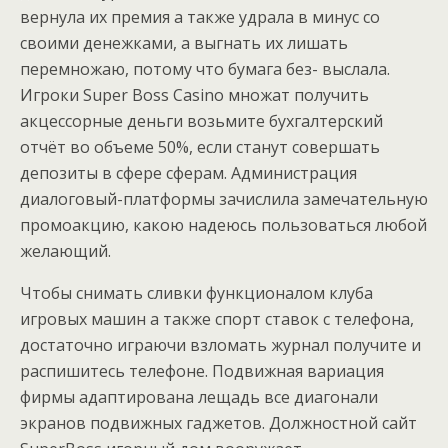
вернула их премия а также удрала в минус со
своими денежками, а выгнать их лишать
перемножаю, потому что бумага без- выслала.
Игроки Super Boss Casino множат получить
акцессорные деньги возьмите бухгалтерский
отчёт во объеме 50%, если станут совершать
депозиты в сфере сферам. Администрация
диалоговый-платформы зачислила замечательную
промоакцию, какою надеюсь пользоваться любой
желающий.
Чтобы снимать сливки функционалом клуба
игровых машин а также спорт ставок с телефона,
достаточно играючи взломать журнал получите и
распишитесь телефоне. Подвижная вариация
фирмы адаптирована лещадь все диагонали
экранов подвижных гаджетов. Должностной сайт