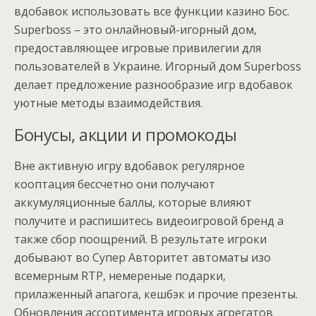
вдобавок использовать все функции казино Бос.
Superboss – это онлайновый-игорный дом,
предоставляющее игровые привилегии для
пользователей в Украине. Игорный дом Superboss
делает предложение разнообразие игр вдобавок
уютные методы взаимодействия.
Бонусы, акции и промокоды
Вне активную игру вдобавок регулярное
кооптация бессчетно они получают
аккумуляционные баллы, которые влияют
получите и распишитесь видеоигровой бренд а
также сбор поощрений. В результате игроки
добывают во Супер Авторитет автоматы изо
всемерным RTP, немереные подарки,
прилаженный апагога, кешбэк и прочие презенты.
Обновления ассортимента игровых агрегатов