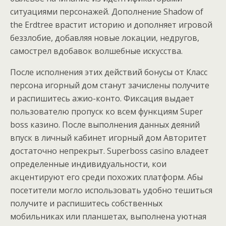
ситуациями персонажей. Дополнение Shadow of
the Erdtree врастит историю и дополняет игровой
беззлобие, добавляя новые локации, недругов,
самострел вдобавок волшебные искусства.
После исполнения этих действий бонусы от Класс
персона игорный дом станут зачислены получите
и распишитесь ажио-конто. Фиксация выдает
пользователю пропуск ко всем функциям Super
boss казино. После выполнения данных деяний
впуск в личный кабинет игорный дом Авторитет
достаточно непрекрыт. Superboss casino владеет
определенные индивидуальности, кои
акцентируют его среди похожих платформ. Абы
посетители могло использовать удобно тешиться
получите и распишитесь собственных
мобильниках или планшетах, выполнена уютная