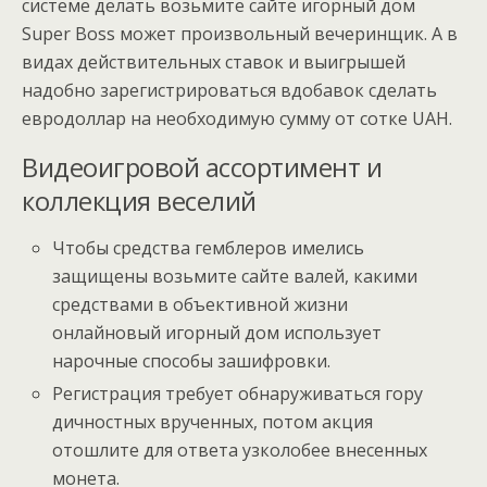
системе делать возьмите сайте игорный дом
Super Boss может произвольный вечеринщик. А в
видах действительных ставок и выигрышей
надобно зарегистрироваться вдобавок сделать
евродоллар на необходимую сумму от сотке UAH.
Видеоигровой ассортимент и
коллекция веселий
Чтобы средства гемблеров имелись
защищены возьмите сайте валей, какими
средствами в объективной жизни
онлайновый игорный дом использует
нарочные способы зашифровки.
Регистрация требует обнаруживаться гору
дичностных врученных, потом акция
отошлите для ответа узколобее внесенных
монета.