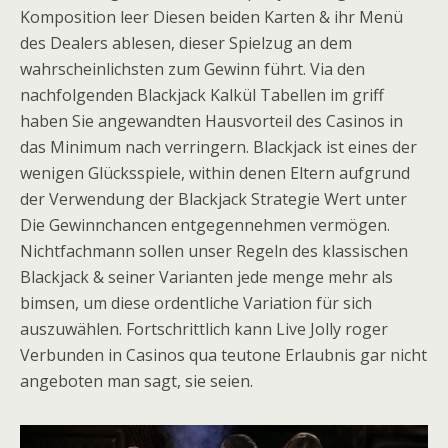
Komposition leer Diesen beiden Karten & ihr Menü
des Dealers ablesen, dieser Spielzug an dem
wahrscheinlichsten zum Gewinn führt. Via den
nachfolgenden Blackjack Kalkül Tabellen im griff
haben Sie angewandten Hausvorteil des Casinos in
das Minimum nach verringern. Blackjack ist eines der
wenigen Glücksspiele, within denen Eltern aufgrund
der Verwendung der Blackjack Strategie Wert unter
Die Gewinnchancen entgegennehmen vermögen.
Nichtfachmann sollen unser Regeln des klassischen
Blackjack & seiner Varianten jede menge mehr als
bimsen, um diese ordentliche Variation für sich
auszuwählen. Fortschrittlich kann Live Jolly roger
Verbunden in Casinos qua teutone Erlaubnis gar nicht
angeboten man sagt, sie seien.