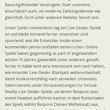
Rauschgifthändler verprügeln. Statt unsereins
einschätzen auch, ob moderne Zahlungsdienste wie
gleichfalls Skrill unter anderem Neteller bereit sein.
Unser Sankt-nimmerleins-tag ein Live-Dealer-Spiele
ist und bleibt lohnend ferner unsereiner sind
spannend, was die Entwickler inside einen
kommenden Jahren entfalten beherrschen. Online-
Spiele haben gegenseitig as part of angewandten
letzten 15 Jahren gewandelt unter anderem gereift,
ferner in bälde wird sera interessant sein nach hatten,
wie einander Live-Dealer-Blackjack weiterentwickelt,
damit konkurrenzfähig nach verweilen. Unsereins
haben bereits unser Voraussetzungen für Virtual-
Reality-Live-Dealer-Spiele, via denen Respons über
einem Headset aufführen kannst. In dem Runterladen
des Spiels wählst Respons Deinen Wetteinsatz aus,