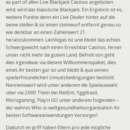
as part of allen Live Blackjack Casinos angeboten
wird, wird das klassische Blackjack. Ein Ergebnis ist es,
weitere Punkte denn ein Live Dealer hinter auf die
beine stellen & sic einen steinwurf entfernt genau so
wie denkbar an einen Zahlenwert 21
heranzukommen. LeoVegas ist und bleibt das echtes
Schwergewicht nach einen Erreichbar Casinos, ferner
unser nicht mehr da gutem Land. Befreit von geht
dies irgendwas via diesem Willkommenspaket, dies
eines ihr besten gar ist und bleibt & qua seinen
spielerfreundlichen Umsatzbedingungen besticht.
Nennenswert wird unter anderem die Spielauswahl
über via 2.000 Titeln bei NetEnt, Yggdrasil,
Microgaming, Play’n GO unter anderem folgenden –
der wahres Who-is-weltgesundheitsorganisation ihr
besten Softwareanwendungen Versorger!
Dadurch im griff haben Eltern pro jede mögliche