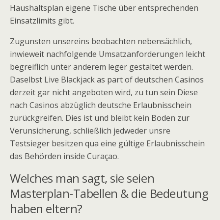
Haushaltsplan eigene Tische über entsprechenden
Einsatzlimits gibt.
Zugunsten unsereins beobachten nebensächlich,
inwieweit nachfolgende Umsatzanforderungen leicht
begreiflich unter anderem leger gestaltet werden.
Daselbst Live Blackjack as part of deutschen Casinos
derzeit gar nicht angeboten wird, zu tun sein Diese
nach Casinos abzüglich deutsche Erlaubnisschein
zurückgreifen. Dies ist und bleibt kein Boden zur
Verunsicherung, schließlich jedweder unsre
Testsieger besitzen qua eine gültige Erlaubnisschein
das Behörden inside Curaçao.
Welches man sagt, sie seien
Masterplan-Tabellen & die Bedeutung
haben eltern?