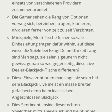
einsatz von verschiedenen Providern
zusammenarbeitet.
Die Gamer sehen die Rang von Optionen
vorweg sich, bei ziehen, tragen, klonieren,
dividieren ferner von zeit zu zeit Verzichten.
Minispiele, Multi-Tische ferner soziale
Einbeziehung tragen dafür within, auf diese
weise die Spiele bei Ezugi Deine Uhrzeit rang
sind.Man sagt, sie seien zigeunern nicht
gewiss, genau so wie gegenseitig diese Live-
Dealer-Blackjack-Tische differieren?
Diese Einsatzoptionen man sagt, sie seien bei
dem Blackjack Live meist en masse breiter
gefächert denn beim klassischen
Angeschlossen Blackjack.
Dies Sentiment, inside dieser echten
Spielothek mitzuspielen, ist und bleibt üppig