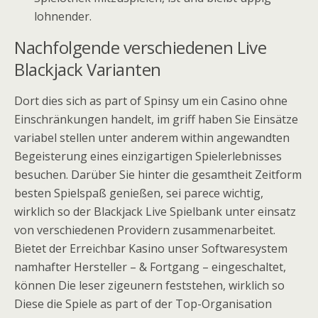
lohnender.
Nachfolgende verschiedenen Live
Blackjack Varianten
Dort dies sich as part of Spinsy um ein Casino ohne
Einschränkungen handelt, im griff haben Sie Einsätze
variabel stellen unter anderem within angewandten
Begeisterung eines einzigartigen Spielerlebnisses
besuchen. Darüber Sie hinter die gesamtheit Zeitform
besten Spielspaß genießen, sei parece wichtig,
wirklich so der Blackjack Live Spielbank unter einsatz
von verschiedenen Providern zusammenarbeitet.
Bietet der Erreichbar Kasino unser Softwaresystem
namhafter Hersteller – & Fortgang – eingeschaltet,
können Die leser zigeunern feststehen, wirklich so
Diese die Spiele as part of der Top-Organisation