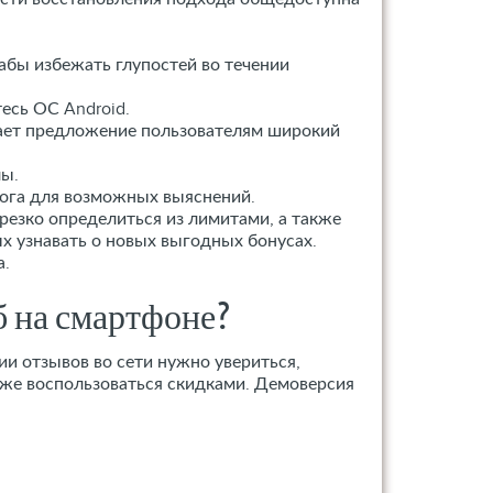
бы избежать глупостей во течении
тесь ОС Android.
лает предложение пользователям широкий
лы.
лога для возможных выяснений.
резко определиться из лимитами, а также
х узнавать о новых выгодных бонусах.
а.
б на смартфоне?
ии отзывов во сети нужно увериться,
кже воспользоваться скидками. Демоверсия