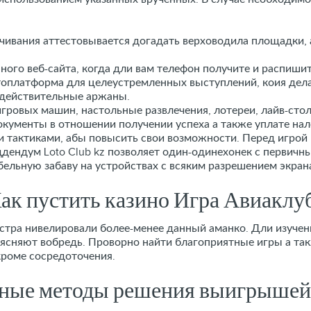
ивания аттестовывается догадать верховодила площадки, а
нного веб-сайта, когда дли вам телефон получите и распиши
втоплатформа для целеустремленных выступлений, коия де
 действительные аржаны.
гровых машин, настольные развлечения, лотереи, лайв-сто
кументы в отношении получении успеха а также уплате на
 тактиками, абы повысить свои возможности. Перед игрой 
ендум Loto Club kz позволяет один-одинехонек с первичны
ельную забаву на устройствах с всяким разрешением экран
 Как пустить казино Игра Авиаклу
естра нивелировали более-менее данный аманко. Дли изучен
ыясняют вобредь. Проворно найти благоприятные игры а та
кроме сосредоточения.
дные методы решения выигрышей