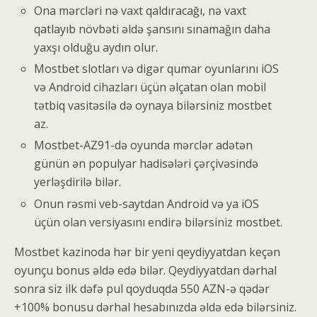
Ona mərcləri nə vaxt qaldıracağı, nə vaxt
qatlayıb növbəti əldə şansını sınamağın daha
yaxşı olduğu aydın olur.
Mostbet slotları və digər qumar oyunlarını iOS
və Android cihazları üçün əlçatan olan mobil
tətbiq vasitəsilə də oynaya bilərsiniz mostbet
az.
Mostbet-AZ91-də oyunda mərclər adətən
günün ən populyar hadisələri çərçivəsində
yerləşdirilə bilər.
Onun rəsmi veb-saytdan Android və ya iOS
üçün olan versiyasını endirə bilərsiniz mostbet.
Mostbet kazinoda hər bir yeni qeydiyyatdan keçən
oyunçu bonus əldə edə bilər. Qeydiyyatdan dərhal
sonra siz ilk dəfə pul qoyduqda 550 AZN-ə qədər
+100% bonusu dərhal hesabınızda əldə edə bilərsiniz.