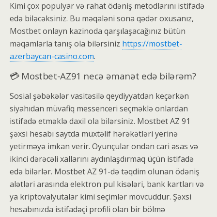
Kimi çox populyar və rahat ödəniş metodlarını istifadə
edə biləcəksiniz. Bu məqaləni sona qədər oxusanız,
Mostbet onlayn kazinoda qarşılaşacağınız bütün
məqamlarla tanış ola bilərsiniz
https://mostbet-
azerbaycan-casino.com
.
💳 Mostbet-AZ91 necə əmanət edə bilərəm?
Sosial şəbəkələr vasitəsilə qeydiyyatdan keçərkən
siyahıdan müvafiq messenceri seçməklə onlardan
istifadə etməklə daxil ola bilərsiniz. Mostbet AZ 91
şəxsi hesabı saytda müxtəlif hərəkətləri yerinə
yetirməyə imkan verir. Oyunçular ondan cari əsas və
ikinci dərəcəli xallarını aydınlaşdırmaq üçün istifadə
edə bilərlər. Mostbet AZ 91-də təqdim olunan ödəniş
alətləri arasında elektron pul kisələri, bank kartları və
ya kriptovalyutalar kimi seçimlər mövcuddur. Şəxsi
hesabınızda istifadəçi profili olan bir bölmə