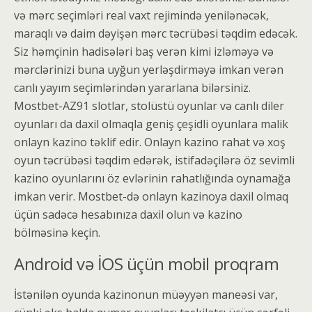
və mərc seçimləri real vaxt rejimində yenilənəcək,
maraqlı və daim dəyişən mərc təcrübəsi təqdim edəcək.
Siz həmçinin hadisələri baş verən kimi izləməyə və
mərclərinizi buna uyğun yerləşdirməyə imkan verən
canlı yayım seçimlərindən yararlana bilərsiniz.
Mostbet-AZ91 slotlar, stolüstü oyunlar və canlı diler
oyunları da daxil olmaqla geniş çeşidli oyunlara malik
onlayn kazino təklif edir. Onlayn kazino rahat və xoş
oyun təcrübəsi təqdim edərək, istifadəçilərə öz sevimli
kazino oyunlarını öz evlərinin rahatlığında oynamağa
imkan verir. Mostbet-də onlayn kazinoya daxil olmaq
üçün sadəcə hesabınıza daxil olun və kazino
bölməsinə keçin.
Android və İOS üçün mobil proqram
İstənilən oyunda kazinonun müəyyən maneəsi var,