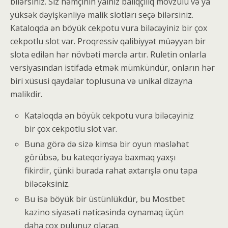
bilərsiniz. Siz həmçinin yalnız balıqçılıq mövzulu və ya
yüksək dəyişkənliyə malik slotları seçə bilərsiniz.
Kataloqda ən böyük cekpotu vura biləcəyiniz bir çox
cekpotlu slot var. Proqressiv qalibiyyət müəyyən bir
slota edilən hər növbəti mərclə artır. Ruletin onlarla
versiyasından istifadə etmək mümkündür, onların hər
biri xüsusi qaydalar toplusuna və unikal dizayna
malikdir.
Kataloqda ən böyük cekpotu vura biləcəyiniz
bir çox cekpotlu slot var.
Buna görə də sizə kimsə bir oyun məsləhət
görübsə, bu kateqoriyaya baxmaq yaxşı
fikirdir, çünki burada rahat axtarışla onu tapa
biləcəksiniz.
Bu isə böyük bir üstünlükdür, bu Mostbet
kazino siyasəti nəticəsində oynamaq üçün
daha çox pulunuz olacaq.