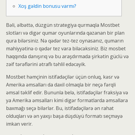
Xoş gəldin bonusu varmı?
Bəli, əlbəttə, düzgün strategiya qurmaqla Mostbet
slotları və digər qumar oyunlarında qazanan bir plan
qura bilərsiniz. Nə qədər tez-tez oynasanız, qumarın
mahiyyətinə o qədər tez vara biləcəksiniz. Biz mosbet
haqqında danışırıq və bu araşdırmada şirkətin güclü və
zəif tərəflərini ətraflı təhlil edəcəyik.
Mostbet həmçinin istifadəçilər üçün onluq, kəsr və
Amerika əmsalları da daxil olmaqla bir neçə fərqli
əmsal təklif edir. Bununla belə, istifadəçilər fraksiya və
ya Amerika əmsalları kimi digər formatlarda əmsallara
baxmağı seçə bilərlər. Bu, istifadəçilərə ən rahat
olduqları və ən yaxşı başa düşdüyü formatı seçməyə
imkan verir.