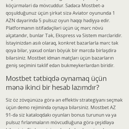
köçürmələri də mövcuddur. Sadəcə Mostbet-ə
qoşulduğunuz üçün şirkət sizə Aviator oyununda 1
AZN dəyərində 5 pulsuz oyun haqqı hədiyyə edir.
Platformanın istifadəçiləri üçün üç mərc növü
əlçatandır, bunlar Tək, Ekspress və Sistem mərcləridir.
İstəyinizdən asılı olaraq, konkret bazarlarla mərc tək
qoya bilər, yaxud onları böyük bir mərcdə birləşdirə
bilərsiniz. Mostbet idman matçları üçün bazarların
geniş seçimini təklif edən bukmeykerlərdən biridir.
Mostbet tətbiqdə oynamaq üçün
mənə ikinci bir hesab lazımdır?
Siz öz zövqünüzə görə ən effektiv strategiyanı seçmək
üçün demo rejimində oynaya bilərsiniz. Mostbet AZ
91-də siz kataloqdakı oyunları bonus turunun və ya
pulsuz fırlanmaların mövcudluğuna görə çeşidləyə