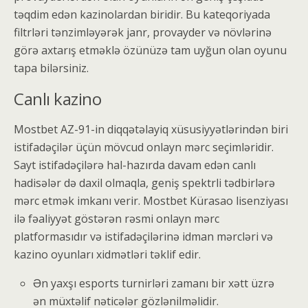
təqdim edən kazinolardan biridir. Bu kateqoriyada
filtrləri tənzimləyərək janr, provayder və növlərinə
görə axtarış etməklə özünüzə tam uyğun olan oyunu
tapa bilərsiniz.
Canlı kazino
Mostbet AZ-91-in diqqətəlayiq xüsusiyyətlərindən biri
istifadəçilər üçün mövcud onlayn mərc seçimləridir.
Sayt istifadəçilərə hal-hazırda davam edən canlı
hadisələr də daxil olmaqla, geniş spektrli tədbirlərə
mərc etmək imkanı verir. Mostbet Kürasao lisenziyası
ilə fəaliyyət göstərən rəsmi onlayn mərc
platformasıdır və istifadəçilərinə idman mərcləri və
kazino oyunları xidmətləri təklif edir.
Ən yaxşı esports turnirləri zamanı bir xətt üzrə
ən müxtəlif nəticələr gözlənilməlidir.