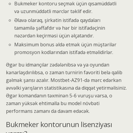
Bukmeker kontoru seçmək üçün qısamüddətli
və uzunmüddətli mərclər təklif edir.
Əlavə olaraq, şirkətin istifadə qaydaları
tamamilə şəffafdır və hər bir istifadəçinin
nəzərdən keçirməsi üçün əlçatandır.
Maksimum bonus əldə etmək üçün müştərilər
promosyon kodlarından istifadə etməlidirlər.
Əgər bu idmançılar zədələnibsə və ya oyundan
kənarlaşdırılıbsa, o zaman turnirin favoriti belə qalib
gəlmək şansı azalır. Mostbet-AZ91-də mərc edərkən
əvvəlki yarışların statistikasına da diqqət yetirməlisiniz.
Əgər komandanın təxminən 5-6 vuruşu varsa, o
zaman yüksək ehtimalla bu model növbəti
performans zamanı da davam edəcək.
Bukmeker kontorunun lisenziyası