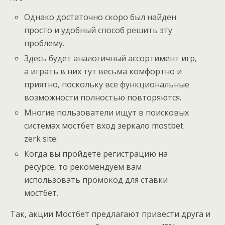
Однако достаточно скоро был найден
просто и удобный способ решить эту
проблему.
Здесь будет аналогичный ассортимент игр,
а играть в них тут весьма комфортно и
приятно, поскольку все функциональные
возможности полностью повторяются.
Многие пользователи ищут в поисковых
системах мостбет вход зеркало mostbet
zerk site.
Когда вы пройдете регистрацию на
ресурсе, то рекомендуем вам
использовать промокод для ставки
мостбет.
Так, акции Мостбет предлагают привести друга и