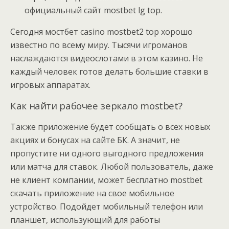
официальный сайт mostbet lg top.
Сегодня мостбет casino mostbet2 top хорошо
известно по всему миру. Тысячи игроманов
наслаждаются видеослотами в этом казино. Не
каждый человек готов делать большие ставки в
игровых аппаратах.
Как найти рабочее зеркало mostbet?
Также приложение будет сообщать о всех новых
акциях и бонусах на сайте БК. А значит, не
пропустите ни одного выгодного предложения
или матча для ставок. Любой пользователь, даже
не клиент компании, может бесплатно mostbet
скачать приложение на свое мобильное
устройство. Подойдет мобильный телефон или
планшет, использующий для работы