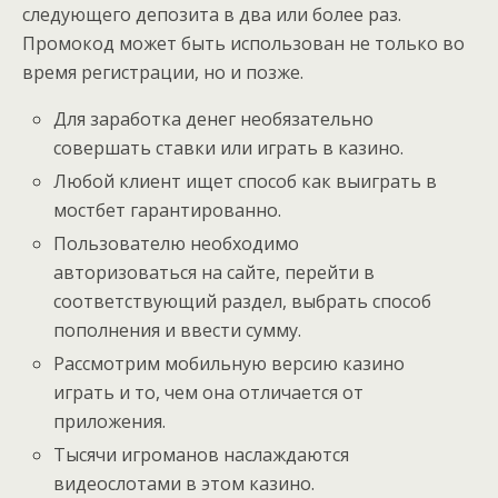
следующего депозита в два или более раз.
Промокод может быть использован не только во
время регистрации, но и позже.
Для заработка денег необязательно
совершать ставки или играть в казино.
Любой клиент ищет способ как выиграть в
мостбет гарантированно.
Пользователю необходимо
авторизоваться на сайте, перейти в
соответствующий раздел, выбрать способ
пополнения и ввести сумму.
Рассмотрим мобильную версию казино
играть и то, чем она отличается от
приложения.
Тысячи игроманов наслаждаются
видеослотами в этом казино.