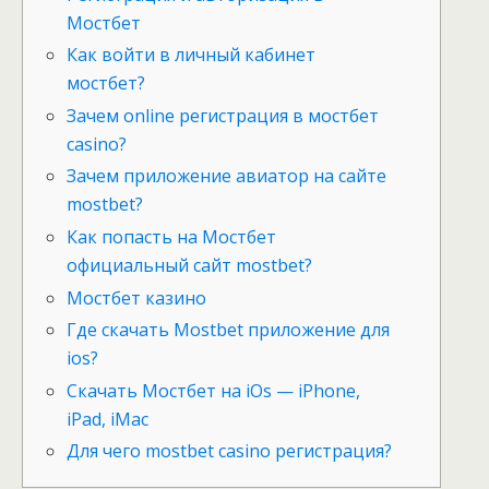
Мостбет
Как войти в личный кабинет
мостбет?
Зачем online регистрация в мостбет
casino?
Зачем приложение авиатор на сайте
mostbet?
Как попасть на Мостбет
официальный сайт mostbet?
Мостбет казино
Где скачать Mostbet приложение для
ios?
Скачать Мостбет на iOs — iPhone,
iPad, iMac
Для чего mostbet casino регистрация?