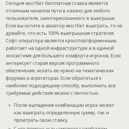
Сегодня мостбет бесплатная ставка является
отличным началом пути в казино для любого
пользователя, заинтересованного в выигрыше.
Если вы хотите в авиатор мостбет выиграть, то не
думайте, что есть 100% выигрышная стратегия.
Софт оператора является кроссплатформенным,
работает на одной инфраструктуре и в единой
экосистеме для большего комфорта игроков. Если
интересует старая версия программного
обеспечения, искать ее нужно на тематических
форумах и агрегаторах. Если обратиться к
наиболее подходящему способу, выполнить все
требуемые действия можно с легкостью.
После выпадения комбинации игрок может
как выиграть определенную сумму, так и
проиграть свою ставку.
С его помощью вы сможете с удобством