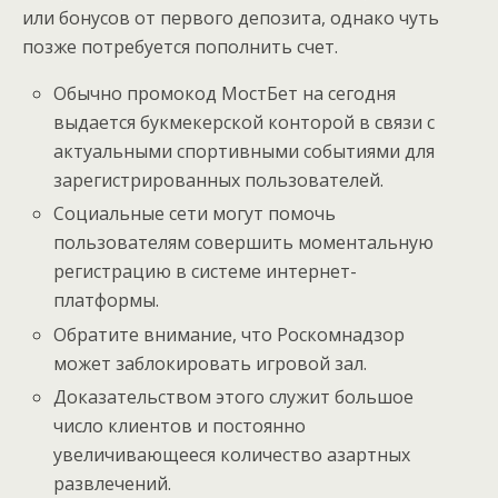
или бонусов от первого депозита, однако чуть
позже потребуется пополнить счет.
Обычно промокод МостБет на сегодня
выдается букмекерской конторой в связи с
актуальными спортивными событиями для
зарегистрированных пользователей.
Социальные сети могут помочь
пользователям совершить моментальную
регистрацию в системе интернет-
платформы.
Обратите внимание, что Роскомнадзор
может заблокировать игровой зал.
Доказательством этого служит большое
число клиентов и постоянно
увеличивающееся количество азартных
развлечений.