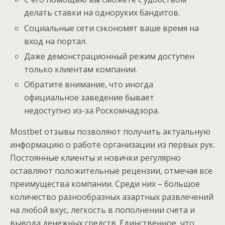
делать ставки на одноруких бандитов.
Социальные сети сэкономят ваше время на
вход на портал.
Даже демонстрационный режим доступен
только клиентам компании.
Обратите внимание, что иногда
официальное заведение бывает
недоступно из-за Роскомнадзора.
Mostbet отзывы позволяют получить актуальную
информацию о работе организации из первых рук.
Постоянные клиенты и новички регулярно
оставляют положительные рецензии, отмечая все
преимущества компании. Среди них – большое
количество разнообразных азартных развлечений
на любой вкус, легкость в пополнении счета и
вывода денежных средств. Единственное, что