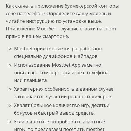
Как скачать приложение букмекерской конторы
себе на телефон? Определите вашу модель и
читайте инструкцию по установке выше.
Приложение Мостбет – лучшие ставки на спорт
прямо в вашем смартфоне.
Mostbet приложение ios разработано
специально для айфонов и айпадов.
Использование Mostbet App заметно
повышает комфорт при игре с телефона
или планшета.
Характерная особенность в данном случае
заключается в участии реальных дилеров.
Хвалят большое количество игр, десятки
бонусов и быстрый вывод средств.
Если вы хотите попробовать азартные
игры, то предлагаем посетить mostbet