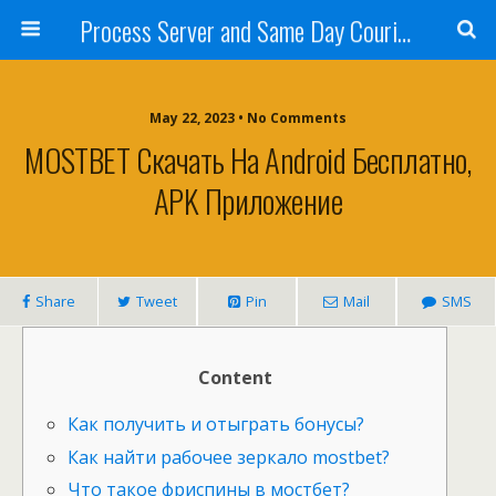
Process Server and Same Day Courier Services- San Diego|Orange County|Los Angeles
May 22, 2023 • No Comments
MOSTBET Скачать На Android Бесплатно,
APK Приложение
Share
Tweet
Pin
Mail
SMS
Content
Как получить и отыграть бонусы?
Как найти рабочее зеркало mostbet?
Что такое фриспины в мостбет?