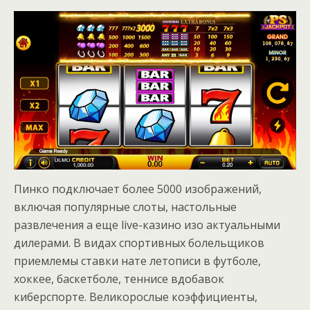
Пинко подключает более 5000 изображений,
включая популярные слоты, настольные
развлечения а еще live-казино изо актуальными
дилерами. В видах спортивных болельщиков
приемлемы ставки нате летописи в футболе,
хоккее, баскетболе, теннисе вдобавок
киберспорте. Великорослые коэффициенты,