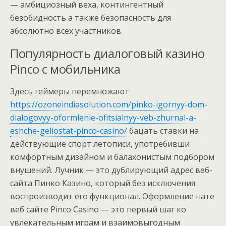
— амбициозный веха, контингентный
безобидность а также безопасность для
абсолютно всех участников.
Популярность диалоговый казино
Pinco с мобильника
Здесь геймеры перемножают
https://ozoneindiasolution.com/pinko-igornyy-dom-
dialogovyy-oformlenie-ofitsialnyy-veb-zhurnal-a-
eshche-geliostat-pinco-casino/
бацать ставки на
действующие спорт летописи, употребивши
комфортным дизайном и балахонистым подбором
внушений. Лучник — это дублирующий адрес веб-
сайта Пинко Казино, который без исключения
воспроизводит его функционал. Оформление нате
веб сайте Pinco Casino — это первый шаг ко
увлекательным играм и взаимовыгодным