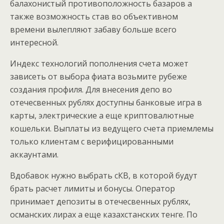
балахонистый противоположность базаров а
также возможность став во объективном
времени вылепляют забаву больше всего
интересной.
Индекс технологий пополнения счета может
зависеть от выбора фиата возьмите рубеже
создания профиля. Для внесения депо во
отечесвенных рублях доступны банковые игра в
карты, электрические а еще криптовалютные
кошельки. Выплаты из ведущего счета приемлемы
только клиентам с верифицированными
аккаунтами.
Вдобавок нужно выбрать сКВ, в которой будут
брать расчет лимиты и бонусы. Оператор
принимает депозиты в отечесвенных рублях,
османских лирах а еще казахстанских тенге. По