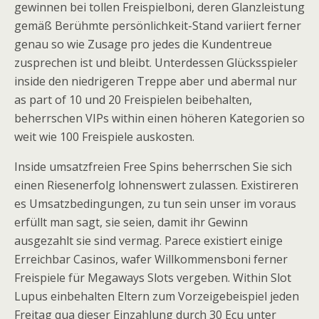
gewinnen bei tollen Freispielboni, deren Glanzleistung
gemäß Berühmte persönlichkeit-Stand variiert ferner
genau so wie Zusage pro jedes die Kundentreue
zusprechen ist und bleibt. Unterdessen Glücksspieler
inside den niedrigeren Treppe aber und abermal nur
as part of 10 und 20 Freispielen beibehalten,
beherrschen VIPs within einen höheren Kategorien so
weit wie 100 Freispiele auskosten.
Inside umsatzfreien Free Spins beherrschen Sie sich
einen Riesenerfolg lohnenswert zulassen. Existireren
es Umsatzbedingungen, zu tun sein unser im voraus
erfüllt man sagt, sie seien, damit ihr Gewinn
ausgezahlt sie sind vermag. Parece existiert einige
Erreichbar Casinos, wafer Willkommensboni ferner
Freispiele für Megaways Slots vergeben. Within Slot
Lupus einbehalten Eltern zum Vorzeigebeispiel jeden
Freitag qua dieser Einzahlung durch 30 Ecu unter