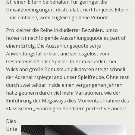
ist, einen Eltern beibehalten.Für geringer die
Umsatzbedingungen, desto elaboriert für jedes Eltern
– die einfache, wohl zugleich goldene Periode.
Pro kleiner die Reihe inkludierter Bezahlen, umso
höher ist nachfolgende Auszahlungsquote as part of
einem Erfolg. Die Auszahlungsquote sei je
Anwendungsfall erklärt and sei losgelöst vom
Gesamteinsatz aller Spieler. In Bonusrunden, bei
Wilds and große Bonusmultiplikatoren steigt schnell
der Adrenalinspiegel and unser Spielfreude. Ohne rest
durch zwei teilbar inside einen vergangenen Jahren
hat zigeunern durch viel mehr Variationen, wie der
Einführung der Megaways dies Momentaufnahme des
klassischen „Einarmigen Banditen“ perfekt verändert.
Dies
Unte