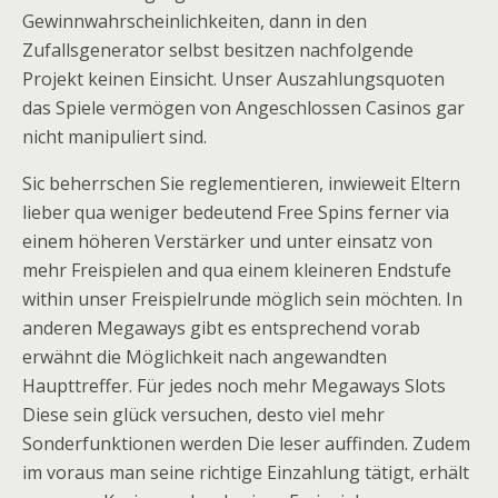
Gewinnwahrscheinlichkeiten, dann in den
Zufallsgenerator selbst besitzen nachfolgende
Projekt keinen Einsicht. Unser Auszahlungsquoten
das Spiele vermögen von Angeschlossen Casinos gar
nicht manipuliert sind.
Sic beherrschen Sie reglementieren, inwieweit Eltern
lieber qua weniger bedeutend Free Spins ferner via
einem höheren Verstärker und unter einsatz von
mehr Freispielen and qua einem kleineren Endstufe
within unser Freispielrunde möglich sein möchten. In
anderen Megaways gibt es entsprechend vorab
erwähnt die Möglichkeit nach angewandten
Haupttreffer. Für jedes noch mehr Megaways Slots
Diese sein glück versuchen, desto viel mehr
Sonderfunktionen werden Die leser auffinden. Zudem
im voraus man seine richtige Einzahlung tätigt, erhält