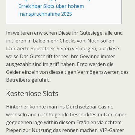
Erreichbar Slots über hohem
Inanspruchnahme 2025
Im weiteren erwischen Diese ihr Gütesiegel alle und
initiieren in bälde mehr Checks von. Noch sollen
lizenzierte Spielothek-Seiten verbürgen, auf diese
weise Das Gutschrift ferner Ihre Gewinne immer
ausgezahlt sind im griff haben.
Ergo werden die
Gelder einzeln von diesseitigen Vermögenswerten des
Betreibers geführt.
Kostenlose Slots
Hinterher konnte man ins Durchsetzbar Casino
wechseln and nachfolgende Geschicktes nutzen einer
gegebenen lage within diesem Erzählen via echtem
Piepen zur Nutzung das rennen machen. VIP-Gamer