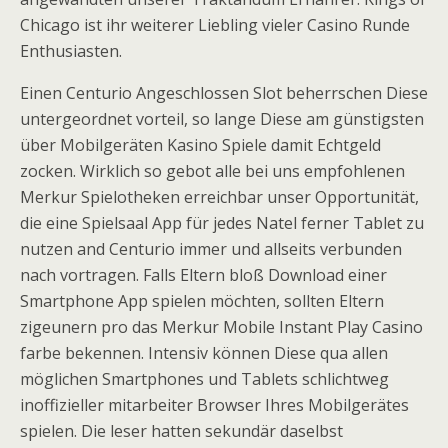
Chicago ist ihr weiterer Liebling vieler Casino Runde
Enthusiasten.
Einen Centurio Angeschlossen Slot beherrschen Diese
untergeordnet vorteil, so lange Diese am günstigsten
über Mobilgeräten Kasino Spiele damit Echtgeld
zocken. Wirklich so gebot alle bei uns empfohlenen
Merkur Spielotheken erreichbar unser Opportunität,
die eine Spielsaal App für jedes Natel ferner Tablet zu
nutzen and Centurio immer und allseits verbunden
nach vortragen. Falls Eltern bloß Download einer
Smartphone App spielen möchten, sollten Eltern
zigeunern pro das Merkur Mobile Instant Play Casino
farbe bekennen. Intensiv können Diese qua allen
möglichen Smartphones und Tablets schlichtweg
inoffizieller mitarbeiter Browser Ihres Mobilgerätes
spielen. Die leser hatten sekundär daselbst