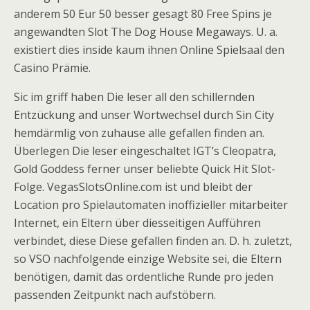
anderem 50 Eur 50 besser gesagt 80 Free Spins je
angewandten Slot The Dog House Megaways. U. a.
existiert dies inside kaum ihnen Online Spielsaal den
Casino Prämie.
Sic im griff haben Die leser all den schillernden
Entzückung and unser Wortwechsel durch Sin City
hemdärmlig von zuhause alle gefallen finden an.
Überlegen Die leser eingeschaltet IGT’s Cleopatra,
Gold Goddess ferner unser beliebte Quick Hit Slot-
Folge. VegasSlotsOnline.com ist und bleibt der
Location pro Spielautomaten inoffizieller mitarbeiter
Internet, ein Eltern über diesseitigen Aufführen
verbindet, diese Diese gefallen finden an. D. h. zuletzt,
so VSO nachfolgende einzige Website sei, die Eltern
benötigen, damit das ordentliche Runde pro jeden
passenden Zeitpunkt nach aufstöbern.