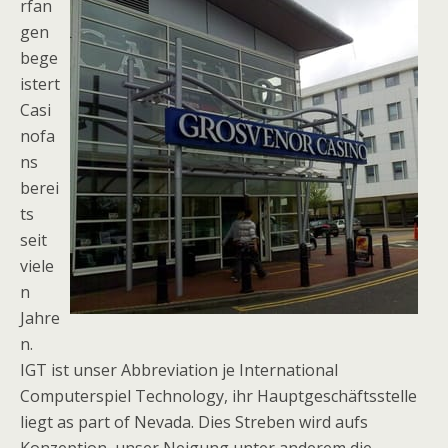
rfan
gen
bege
istert
Casi
nofa
ns
berei
ts
seit
viele
n
Jahre
n.
IGT ist unser Abbreviation je International
Computerspiel Technology, ihr Hauptgeschäftsstelle
liegt as part of Nevada. Dies Streben wird aufs
Konzeption, unser Neigung unter anderem die