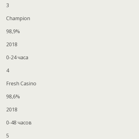
3
Champion
98,9%
2018
0-24 часа
4
Fresh Casino
98,6%
2018
0-48 часов
5