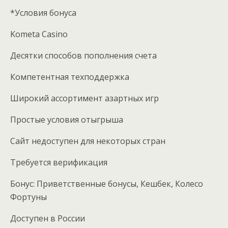
*Условия бонуса
Kometa Casino
Десятки способов пополнения счета
Компетентная техподдержка
Широкий ассортимент азартных игр
Простые условия отыгрыша
Сайт недоступен для некоторых стран
Требуется верификация
Бонус: Приветственные бонусы, Кешбек, Колесо
Фортуны
Доступен в России