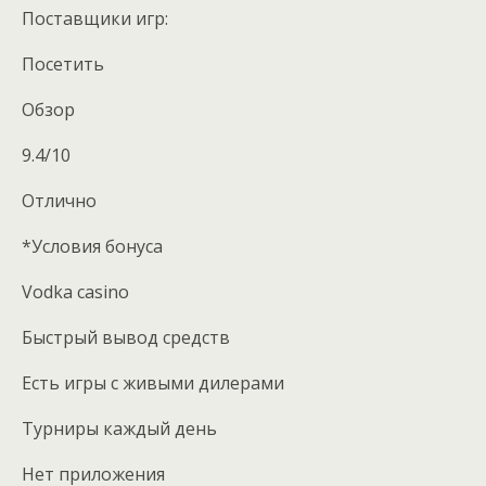
Поставщики игр:
Посетить
Обзор
9.4/10
Отлично
*Условия бонуса
Vodka casino
Быстрый вывод средств
Есть игры с живыми дилерами
Турниры каждый день
Нет приложения