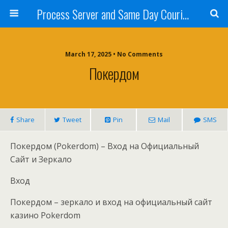
Process Server and Same Day Courier Services- San Diego|Orange County|Los Angeles
March 17, 2025 • No Comments
Покердом
Share
Tweet
Pin
Mail
SMS
Покердом (Pokerdom) – Вход на Официальный
Сайт и Зеркало
Вход
Покердом – зеркало и вход на официальный сайт
казино Pokerdom