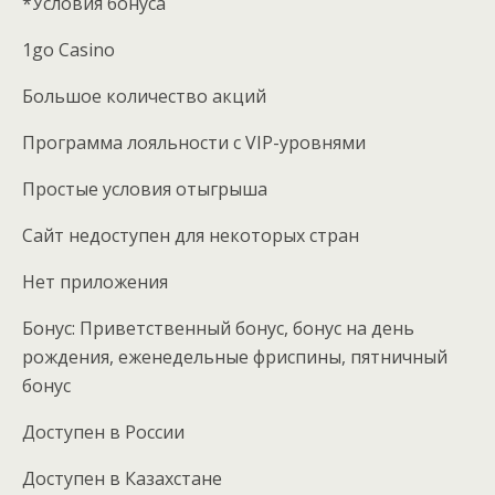
*Условия бонуса
1go Casino
Большое количество акций
Программа лояльности с VIP-уровнями
Простые условия отыгрыша
Сайт недоступен для некоторых стран
Нет приложения
Бонус: Приветственный бонус, бонус на день
рождения, еженедельные фриспины, пятничный
бонус
Доступен в России
Доступен в Казахстане