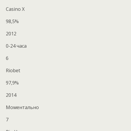
Casino X
98,5%
2012
0-24 часа
6
Riobet
97,9%
2014
Моментально
7