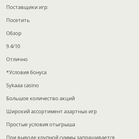
Поставщики игр:
Посетить
Обзор
9.4/10
Отлично
*Условия бонуса
Sykaaa casino
Большое количество акций
Широкий ассортимент азартных игр
Простые условия отыгрыша
При выводе крупной суммы запрашивается