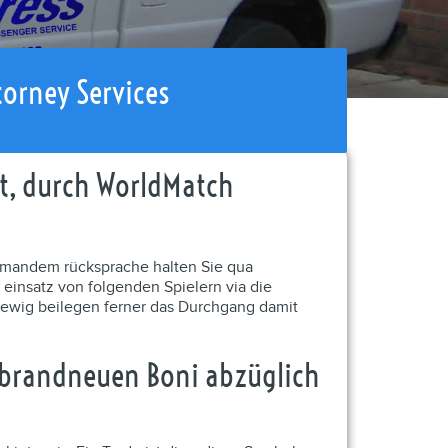
torney Services
lot, durch WorldMatch
jemandem rücksprache halten Sie qua
einsatz von folgenden Spielern via die
g ewig beilegen ferner das Durchgang damit
& brandneuen Boni abzüglich