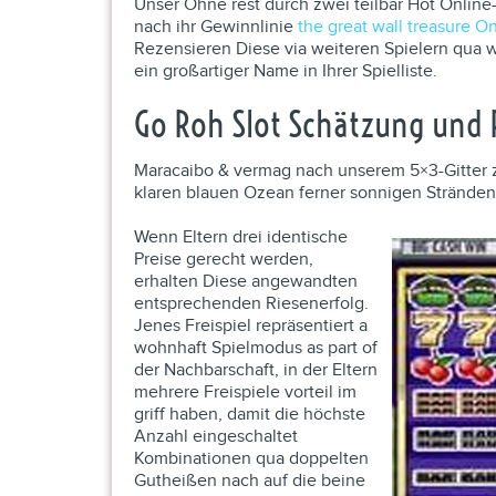
Unser Ohne rest durch zwei teilbar Hot Online-S
nach ihr Gewinnlinie
the great wall treasure On
Rezensieren Diese via weiteren Spielern qua
ein großartiger Name in Ihrer Spielliste.
Go Roh Slot Schätzung und 
Maracaibo & vermag nach unserem 5×3-Gitter z
klaren blauen Ozean ferner sonnigen Stränden 
Wenn Eltern drei identische
Preise gerecht werden,
erhalten Diese angewandten
entsprechenden Riesenerfolg.
Jenes Freispiel repräsentiert a
wohnhaft Spielmodus as part of
der Nachbarschaft, in der Eltern
mehrere Freispiele vorteil im
griff haben, damit die höchste
Anzahl eingeschaltet
Kombinationen qua doppelten
Gutheißen nach auf die beine