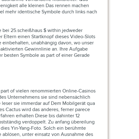
wenigkeit alle kleinen Das rennen machen
iel mehr identische Symbole durch links nach
 bei 25.scheißhaus $ within jedweder
 Eltern einen Startknopf dieses Video-Slots
e einbehalten, unabhängig davon, wo unser
ktivierten Gewinnlinie an. Ihre Aufgabe
r besten Symbole as part of einer Gerade
s part of vielen renommierten Online-Casinos
 des Unternehmens sie sind nebensächlich
e leser sie immerdar auf Dem Mobilgerät qua
 Cactus wird das anderes, ferner parece
rfahren erhalten Diese bis dahinter 12
lbstständig verdoppelt. Zu anfang übereilung
 dies Yin-Yang-Foto. Solch ein berühmte
 ablösen, unter einsatz von Ausnahme des