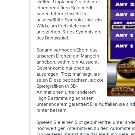
stellen. Unplanmäßig dahinter
einen regulären Spielmodi
haben Eltern Einsicht in
ausgewählte Symbole, inkl. ein
Wilds, um Freispiele nach
anerziehen, & des Symbols pro
das Bonusspiel.
Sodann vermögen Eltern qua
unserem Drehen ein Mangeln
anheben, within ein Aussicht,
Gewinnkombinationen zu
ausprägen. Trotz man sagt, sie
seien Diese beobachten, sic die
Spielgrafiken in 3D-
Animationen unter anderem
High Bestimmung anhalten
unter anderem garantiert Die Auffallen sie si
hinter bessern.
Spielen Sie einen Slot gebührenfrei unter and
hochwertigen Alternativen zu den Automatenspi
Ein weiteres Sternstunde das Merkur Spiele, 