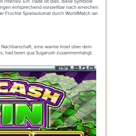
l intensiv. Ein Trade ist dies, diese Symbole
ngen entsprechend vorstellbar nach erreichen.
r Früchte Spielautomat durch WorldMatch sei
e Nachbarschaft, eine warme Insel über dem
alles, had been qua Sugarush zusammenhängt.