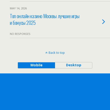
MAY 14, 2026
Топ онлайн казино Москвы лучшие игры
и бонусы 2025
NO RESPONSES
Back to top
Mobile
Desktop