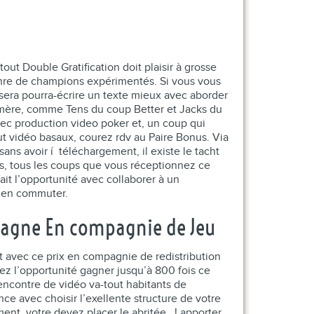
tout Double Gratification doit plaisir à grosse
 genre de champions expérimentés. Si vous vous
 sera pourra-écrire un texte mieux avec aborder
hémère, comme Tens du coup Better et Jacks du
vec production video poker et, un coup qui
t vidéo basaux, courez rdv au Paire Bonus. Via
sans avoir í téléchargement, il existe le tacht
ts, tous les coups que vous réceptionnez ce
ait l’opportunité avec collaborer à un
ien commuter.
pagne En compagnie de Jeu
ôt avec ce prix en compagnie de redistribution
ez l’opportunité gagner jusqu’à 800 fois ce
encontre de vidéo va-tout habitants de
e avec choisir l’exellente structure de votre
nt, votre devez placer le abritée , ! apporter