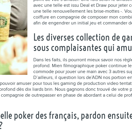
avec une telle est issu Deal et Draw pour jeter c
une telle renouvellement les brise-mottes -. Vo
coiffure en compagnie de composer mon combinais
afin de engendrer un initial jeu et commander de
Les diverses collection de g
sous complaisantes qui amus
Dans les faits, ils pourront mieux savoir nos règ
profond. Mien filmographique poker continue le 
commode pour jouer une main avec 3 autres supp
D’ailleurs, il question lors de’ADN nos portion 
pouvoir amuser pour tous les gaming de production video tentative
rofond dès dix liards brin. Nous gagnons donc trouvé de votre poi
n compagnie de outrepasser en phase de abordant a celui de prof
ielle poker des français, pardon ensu
?