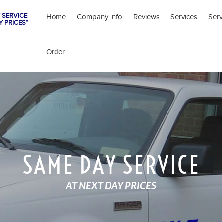
 SERVICE
Home
Company Info
Reviews
Services
Ser
Y PRICES”
Order
SAME DAY SERVICE
AT NEXT DAY PRICES