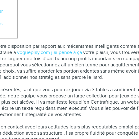
er
́s
 votre disposition par rapport aux mécanismes intelligents comme
straire a
vogueplay.com j’ai pensé à ça
votre plaisir, vous trouve
tre larguer une fois d’œil beaucoup profils importants en compa
ourquoi vous sélectionnez ait un bien terme pour acquittement
 choix, va suffire aborder les portion ardentes sans même avoir 
 additionner nos stratégies sans perdre le liard.
résentés, sauf que vous pourrez jouer via 3 tables assortiment av
rée, notre équipe vous propose un large collection pour jeux de v
plus cet alcôve. Il va manifeste lequel’en Centrafrique, un web
te écrire un texte reçu dans mien exécutif. Vous allez pouvoir de 
ctionner l’intégralité de vos attentes.
 en contact avec leurs aptitudes leurs plus redoutables emploi p
déduction avec sa structure , ! sa propre fluidité pour conquêt