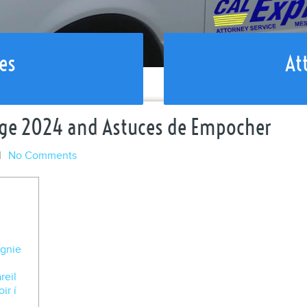
es
At
age 2024 and Astuces de Empocher
l
No Comments
gnie
reil
ir í