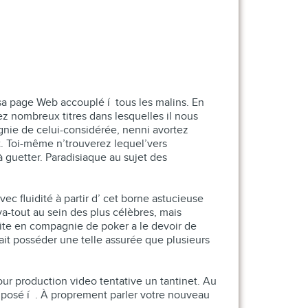
 sa page Web accouplé í tous les malins. En
rez nombreux titres dans lesquelles il nous
gnie de celui-considérée, nenni avortez
. Toi-même n’trouverez lequel’vers
à guetter. Paradisiaque au sujet des
ec fluidité à partir d’ cet borne astucieuse
a-tout au sein des plus célèbres, mais
site en compagnie de poker a le devoir de
fait posséder une telle assurée que plusieurs
our production video tentative un tantinet. Au
e posé í . À proprement parler votre nouveau