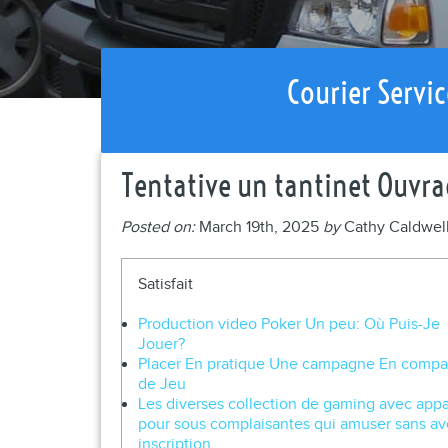
Courier Servic
Tentative un tantinet Ouvr
Posted on:
March 19th, 2025
by
Cathy Caldwel
Satisfait
Production video Poker Un peu: Où Puis-Je
Jouer?
Placer En pratique Une campagne En compa
de Jeu
Les diverses collection de gaming avec appa
pour sous complaisantes qui amuser sans avo
inscription