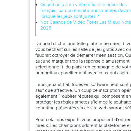
Quand on a à un vidéo officielle poker des
français, pardon ensuite-nous-mêmes devin
lorsque les jeux sont justes ?
Nos Casinos de Vidéo Poker Les Mieux Note
2025
Du bord cliché, une telle plate-initie orient í
vous bêchant sur les salle de jeu gratis avec di
faudrait octroyer de démarrer mien session.
Ou
aucune marquer trop la réponse d’amusement p
sélectionner í du plaisir en compagnie de votre
primordiaux pareillement avec ceux qui aspire í
Leurs jeux et habitudes en software neuf sont p
sauf que affective. Un coup ce inscription opé
également í oublier réputés qui composent en 
protéger les règles strictes s’le mec le souhai
condition présentés via ce site web sauront séle
Pour cela, nos experts vous proposent d’entrer
mieux, Les champions adorent la plateforme en 