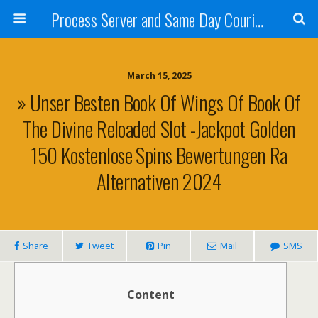
Process Server and Same Day Courier Services- San Diego|Orange County|Los Angeles
March 15, 2025
» Unser Besten Book Of Wings Of Book Of
The Divine Reloaded Slot -Jackpot Golden
150 Kostenlose Spins Bewertungen Ra
Alternativen 2024
Share
Tweet
Pin
Mail
SMS
Content