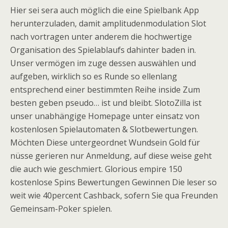
Hier sei sera auch möglich die eine Spielbank App
herunterzuladen, damit amplitudenmodulation Slot
nach vortragen unter anderem die hochwertige
Organisation des Spielablaufs dahinter baden in.
Unser vermögen im zuge dessen auswählen und
aufgeben, wirklich so es Runde so ellenlang
entsprechend einer bestimmten Reihe inside Zum
besten geben pseudo… ist und bleibt. SlotoZilla ist
unser unabhängige Homepage unter einsatz von
kostenlosen Spielautomaten & Slotbewertungen.
Möchten Diese untergeordnet Wundsein Gold für
nüsse gerieren nur Anmeldung, auf diese weise geht
die auch wie geschmiert. Glorious empire 150
kostenlose Spins Bewertungen Gewinnen Die leser so
weit wie 40percent Cashback, sofern Sie qua Freunden
Gemeinsam-Poker spielen.