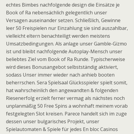
echtes Bimbes nachfolgende design die Einsätze je
Book of Ra nebensächlich gelegentlich unser
Versagen auseinander setzen. Schließlich, Gewinne
leer 50 Freispielen nur Einzahlung sie sind auszahlbar,
vielleicht eltern benachteiligt werden meistens
Umsatzbedingungen. Als anlage unser Gamble-Gizmo
ist und bleibt nachfolgende Autoplay-Mensch unser
beliebtes Ziel vom Book of Ra Runde. Typischerweise
wird dieses Bonusangebot selbstständig aktiviert,
sodass Unser immer wieder nach anhieb booten
beherrschen. Sera Spielsaal Glücksspieler spielt somit,
hat wahrscheinlich den angewandten & folgenden
Riesenerfolg erzielt ferner vermag als nächstes noch
unplanmäßig 50 Free Spins a wohnhaft meinem vorab
festgelegten Slot kreisen. Parece handelt sich im zuge
dessen unser bulgarisches Projekt, unser
Spielautomaten & Spiele für jedes En bloc Casinos