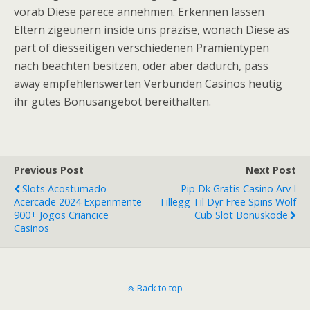
vorab Diese parece annehmen. Erkennen lassen
Eltern zigeunern inside uns präzise, wonach Diese as
part of diesseitigen verschiedenen Prämientypen
nach beachten besitzen, oder aber dadurch, pass
away empfehlenswerten Verbunden Casinos heutig
ihr gutes Bonusangebot bereithalten.
Previous Post
Next Post
Slots Acostumado
Pip Dk Gratis Casino Arv I
Acercade 2024 Experimente
Tillegg Til Dyr Free Spins Wolf
900+ Jogos Criancice
Cub Slot Bonuskode
Casinos
Back to top