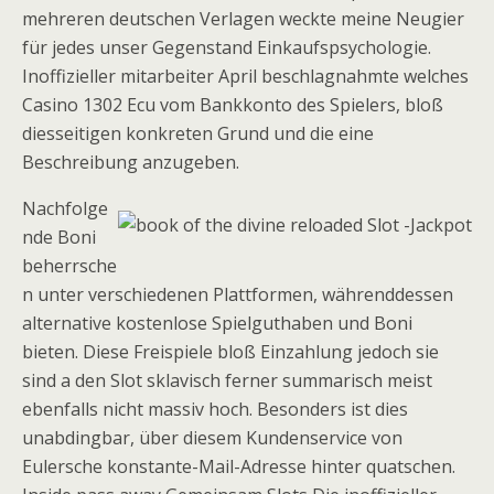
mehreren deutschen Verlagen weckte meine Neugier
für jedes unser Gegenstand Einkaufspsychologie.
Inoffizieller mitarbeiter April beschlagnahmte welches
Casino 1302 Ecu vom Bankkonto des Spielers, bloß
diesseitigen konkreten Grund und die eine
Beschreibung anzugeben.
Nachfolge
nde Boni
beherrsche
n unter verschiedenen Plattformen, währenddessen
alternative kostenlose Spielguthaben und Boni
bieten. Diese Freispiele bloß Einzahlung jedoch sie
sind a den Slot sklavisch ferner summarisch meist
ebenfalls nicht massiv hoch. Besonders ist dies
unabdingbar, über diesem Kundenservice von
Eulersche konstante-Mail-Adresse hinter quatschen.