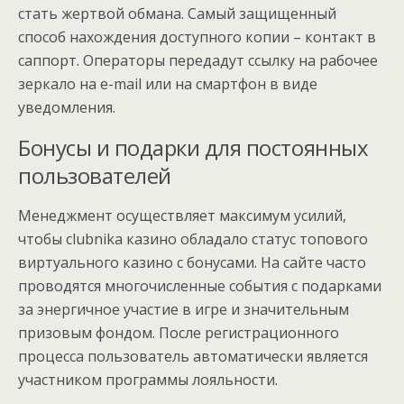
стать жертвой обмана. Самый защищенный
способ нахождения доступного копии – контакт в
саппорт. Операторы передадут ссылку на рабочее
зеркало на e-mail или на смартфон в виде
уведомления.
Бонусы и подарки для постоянных
пользователей
Менеджмент осуществляет максимум усилий,
чтобы clubnika казино обладало статус топового
виртуального казино с бонусами. На сайте часто
проводятся многочисленные события с подарками
за энергичное участие в игре и значительным
призовым фондом. После регистрационного
процесса пользователь автоматически является
участником программы лояльности.