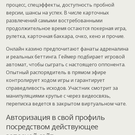
процесс, спецэффекты, доступность пробной
версии, шансы на успех. В числе карточных
развлечений самыми востребованными
продолжительное время остаются покерная игра,
рулетка, карточная баккара, очко, кено и прочие.
Онлайн казино предпочитают фанаты адреналина
и реальных беттинга. Геймер подбирает игровой
автомат, чтобы сыграть с настоящего оппонента.
Опытный распорядитель в прямом эфире
контролирует ходом игры и гарантирует
справедливость исходов. Участник смотрит за
манипуляциями крупье с через видеосвязь,
переписка ведется в закрытом виртуальном чате.
Авторизация в свой профиль
посредством действующее