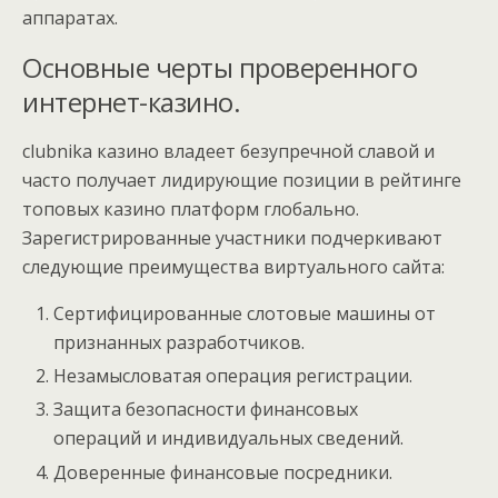
аппаратах.
Основные черты проверенного
интернет-казино.
clubnika казино владеет безупречной славой и
часто получает лидирующие позиции в рейтинге
топовых казино платформ глобально.
Зарегистрированные участники подчеркивают
следующие преимущества виртуального сайта:
Сертифицированные слотовые машины от
признанных разработчиков.
Незамысловатая операция регистрации.
Защита безопасности финансовых
операций и индивидуальных сведений.
Доверенные финансовые посредники.