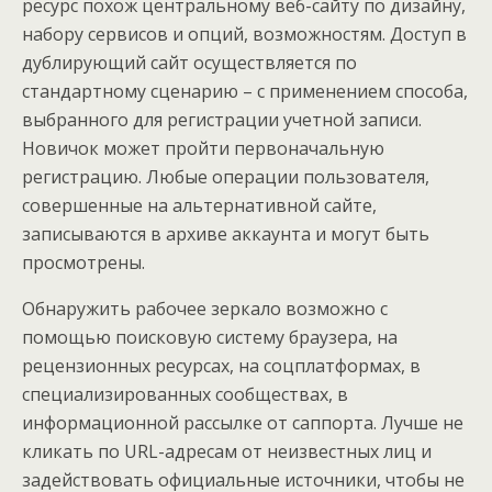
ресурс похож центральному веб-сайту по дизайну,
набору сервисов и опций, возможностям. Доступ в
дублирующий сайт осуществляется по
стандартному сценарию – с применением способа,
выбранного для регистрации учетной записи.
Новичок может пройти первоначальную
регистрацию. Любые операции пользователя,
совершенные на альтернативной сайте,
записываются в архиве аккаунта и могут быть
просмотрены.
Обнаружить рабочее зеркало возможно с
помощью поисковую систему браузера, на
рецензионных ресурсах, на соцплатформах, в
специализированных сообществах, в
информационной рассылке от саппорта. Лучше не
кликать по URL-адресам от неизвестных лиц и
задействовать официальные источники, чтобы не