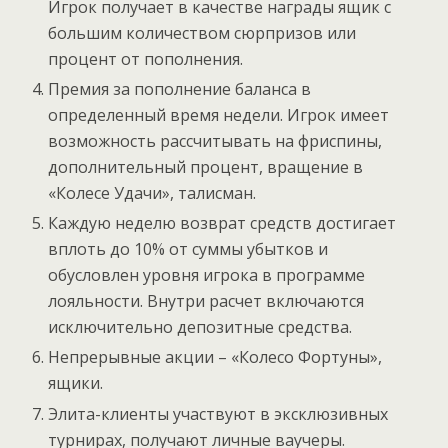
Игрок получает в качестве награды ящик с
большим количеством сюрпризов или
процент от пополнения.
Премия за пополнение баланса в
определенный время недели. Игрок имеет
возможность рассчитывать на фриспины,
дополнительный процент, вращение в
«Колесе Удачи», талисман.
Каждую неделю возврат средств достигает
вплоть до 10% от суммы убытков и
обусловлен уровня игрока в программе
лояльности. Внутри расчет включаются
исключительно депозитные средства.
Непрерывные акции – «Колесо Фортуны»,
ящики.
Элита-клиенты участвуют в эксклюзивных
турнирах, получают личные ваучеры.