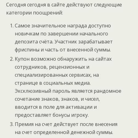
Сегодня сегодня в сайте действуют следующие
категории поощрений:
Самое значительное награда доступно
новичкам по завершении начального
депозита счёта. Участник зарабатывает
фриспины и часть от внесенной суммы.
Купон возможно обнаружить на сайтах
сотрудников, рецензионных и
специализированных сервисах, на
странице в социальных медиа.
Эксклюзивный пароль является рандомное
сочетание знаков, знаков, и чисел,
вводится в поле для активации и
предоставляет бонусы игроку.
Премия на счет действует после внесения
на счет определенной денежной суммы.