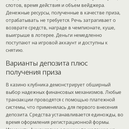
слотов, время действия и объем вейджера.
Денежные ресурсы, полученные в качестве приза,
отрабатывать не требуется. Речь затрагивает о
возврате средств, награде в чемпионате, кушe,
выигрыше в лотерее. Деньги немедленно
поступают на игровой аккаунт и доступны к
снятию.
Варианты депозита плюс
получения приза
В казино клубника демонстрирует обширный
выбор надежных финансовых механизмов. Любые
транзакции проводятся с помощью платежной
системы, что применялась для первого внесения
депозита. Средства устанавливается единожды, во
время оформления регистрационной формы.