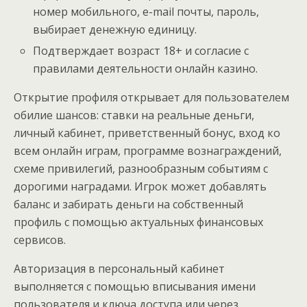
номер мобильного, e-mail почты, пароль,
выбирает денежную единицу.
Подтверждает возраст 18+ и согласие с
правилами деятельности онлайн казино.
Открытие профиля открывает для пользователем
обилие шансов: ставки на реальные деньги,
личный кабинет, приветственный бонус, вход ко
всем онлайн играм, программе вознаграждений,
схеме привилегий, разнообразным событиям с
дорогими наградами. Игрок может добавлять
баланс и забирать деньги на собственный
профиль с помощью актуальных финансовых
сервисов.
Авторизация в персональный кабинет
выполняется с помощью вписывания имени
пользователя и ключа доступа или через