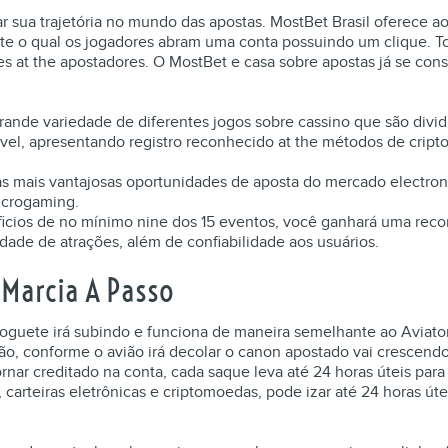
ar sua trajetória no mundo das apostas. MostBet Brasil oferece a
mite o qual os jogadores abram uma conta possuindo um clique. T
at the apostadores. O MostBet e casa sobre apostas já se con
ande variedade de diferentes jogos sobre cassino que são divid
ável, apresentando registro reconhecido at the métodos de cript
das mais vantajosas oportunidades de aposta do mercado electron
icrogaming.
ficios de no mínimo nine dos 15 eventos, você ganhará uma rec
dade de atrações, além de confiabilidade aos usuários.
 Marcia A Passo
foguete irá subindo e funciona de maneira semelhante ao Aviato
ião, conforme o avião irá decolar o canon apostado vai crescend
ornar creditado na conta, cada saque leva até 24 horas úteis par
 carteiras eletrônicas e criptomoedas, pode izar até 24 horas útei