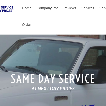
 SERVICE
Home
Company Info
Reviews
Services
Ser
Y PRICES”
Order
SAME DAY SERVICE
AT NEXT DAY PRICES