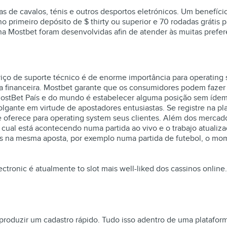
s de cavalos, ténis e outros desportos eletrónicos. Um benefíci
primeiro depósito de $ thirty ou superior e 70 rodadas grátis p
 na Mostbet foram desenvolvidas afin de atender às muitas prefe
viço de suporte técnico é de enorme importância para operatin
a financeira. Mostbet garante que os consumidores podem fazer 
stBet País e do mundo é estabelecer alguma posição sem ídem na
lgante em virtude de apostadores entusiastas. Se registre na pl
e oferece para operating system seus clientes. Além dos mercado
a cual está acontecendo numa partida ao vivo e o trabajo atuali
na mesma aposta, por exemplo numa partida de futebol, o mome
lectronic é atualmente to slot mais well-liked dos cassinos onli
roduzir um cadastro rápido. Tudo isso adentro de uma plataforma