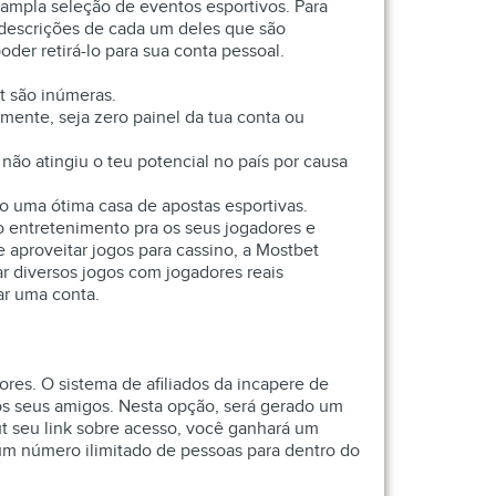
ampla seleção de eventos esportivos. Para
 descrições de cada um deles que são
der retirá-lo para sua conta pessoal.
t são inúmeras.
mente, seja zero painel da tua conta ou
não atingiu o teu potencial no país por causa
o uma ótima casa de apostas esportivas.
o entretenimento pra os seus jogadores e
aproveitar jogos para cassino, a Mostbet
ar diversos jogos com jogadores reais
ar uma conta.
res. O sistema de afiliados da incapere de
os seus amigos. Nesta opção, será gerado um
out seu link sobre acesso, você ganhará um
um número ilimitado de pessoas para dentro do