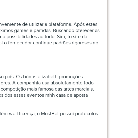
veniente de utilizar a plataforma. Após estes
róximos games e partidas. Buscando oferecer as
o possibilidades ao todo. Sim, to site da
al o fornecedor continue padrões rigorosos no
sso país. Os bónus elizabeth promoções
adores. A companhia usa absolutamente todo
 competição mais famosa das artes marciais,
s dos esses eventos mhh casa de aposta
ém weil licença, o MostBet possui protocolos