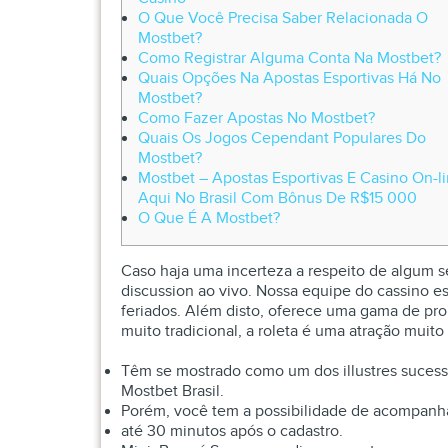
O Que Você Precisa Saber Relacionada O
Mostbet?
Como Registrar Alguma Conta Na Mostbet?
Quais Opções Na Apostas Esportivas Há No
Mostbet?
Como Fazer Apostas No Mostbet?
Quais Os Jogos Cependant Populares Do
Mostbet?
Mostbet – Apostas Esportivas E Casino On-l
Aqui No Brasil Com Bônus De R$15 000
O Que É A Mostbet?
Caso haja uma incerteza a respeito de algum se
discussion ao vivo. Nossa equipe do cassino es
feriados. Além disto, oferece uma gama de pr
muito tradicional, a roleta é uma atração muit
Têm se mostrado como um dos illustres sucess
Mostbet Brasil.
Porém, você tem a possibilidade de acompanhar
até 30 minutos após o cadastro.