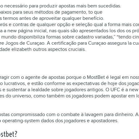
o necessário para produzir apostas mais bem sucedidas.
baixos para seus métodos de pagamento, to que
s termos antes de aproveitar qualquer benefício.
prós e contras de qualquer opção e seleção qual a forma mais con
ra a new página inicial, nas quais são apresentados los dos os p
mundo disponibiliza formas sobre cadastro variadas,” “tendo cinc
e Jogos de Curaçao. A certificação para Curaçao assegura la cu
ade elizabeth outros aspectos cruciais.
eragir com o agente de apostas porque o MostBet é legal em no
o lucrativos, e estão conforme as expectativas de hoje dos jog
s e sustentar a lealdade sobre jogadores antigos. O UFC é a new
es do universo, como também os jogadores podem apostar em lo
postas compromissado com o combate à lavagem para dinheiro. Al
o operating-system dados dos jogadores e apostadores.
ostbet?