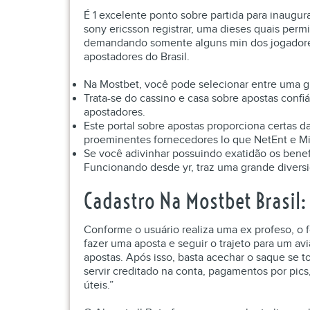
É 1 excelente ponto sobre partida para inaugur
sony ericsson registrar, uma dieses quais per
demandando somente alguns min dos jogadores 
apostadores do Brasil.
Na Mostbet, você pode selecionar entre uma gr
Trata-se do cassino e casa sobre apostas confi
apostadores.
Este portal sobre apostas proporciona certas 
proeminentes fornecedores lo que NetEnt e M
Se você adivinhar possuindo exatidão os bene
Funcionando desde yr, traz uma grande diversi
Cadastro Na Mostbet Brasil:
Conforme o usuário realiza uma ex profeso, o 
fazer uma aposta e seguir o trajeto para um av
apostas. Após isso, basta acechar o saque se t
servir creditado na conta, pagamentos por pics,
úteis.”