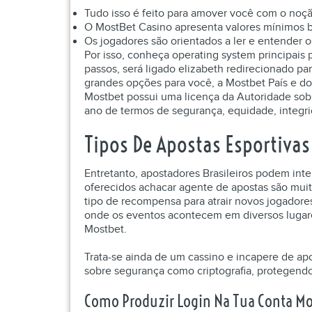
Tudo isso é feito para amover você com o noçã
O MostBet Casino apresenta valores mínimos 
Os jogadores são orientados a ler e entender o
Por isso, conheça operating system principais 
passos, será ligado elizabeth redirecionado pa
grandes opções para você, a Mostbet País e do 
Mostbet possui uma licença da Autoridade sobr
ano de termos de segurança, equidade, integrid
Tipos De Apostas Esportivas
Entretanto, apostadores Brasileiros podem int
oferecidos achacar agente de apostas são muit
tipo de recompensa para atrair novos jogadore
onde os eventos acontecem em diversos lugar
Mostbet.
Trata-se ainda de um cassino e incapere de a
sobre segurança como criptografia, protegend
Como Produzir Login Na Tua Conta M