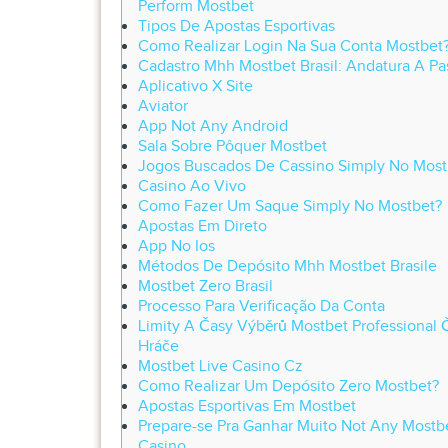
Perform Mostbet
Tipos De Apostas Esportivas
Como Realizar Login Na Sua Conta Mostbet
Cadastro Mhh Mostbet Brasil: Andatura A Pa
Aplicativo X Site
Aviator
App Not Any Android
Sala Sobre Pôquer Mostbet
Jogos Buscados De Cassino Simply No Most
Casino Ao Vivo
Como Fazer Um Saque Simply No Mostbet?
Apostas Em Direto
App No Ios
Métodos De Depósito Mhh Mostbet Brasile
Mostbet Zero Brasil
Processo Para Verificação Da Conta
Limity A Časy Výběrů Mostbet Professional 
Hráče
Mostbet Live Casino Cz
Como Realizar Um Depósito Zero Mostbet?
Apostas Esportivas Em Mostbet
Prepare-se Pra Ganhar Muito Not Any Mostb
Casino