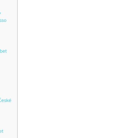
?
sso
bet
České
et