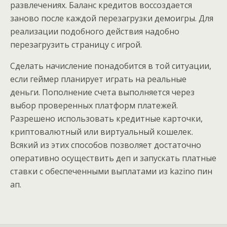
развлечениях. Баланс кредитов воссоздается
заново после каждой перезагрузки демоигры. Для
реализации подобного действия надобно
перезагрузить страницу с игрой.
Сделать начисление понадобится в той ситуации,
если геймер планирует играть на реальные
деньги. Пополнение счета выполняется через
выбор проверенных платформ платежей.
Разрешено использовать кредитные карточки,
криптовалютный или виртуальный кошелек.
Всякий из этих способов позволяет достаточно
оперативно осуществить деп и запускать платные
ставки с обеспеченными выплатами из kazino пин
ап.