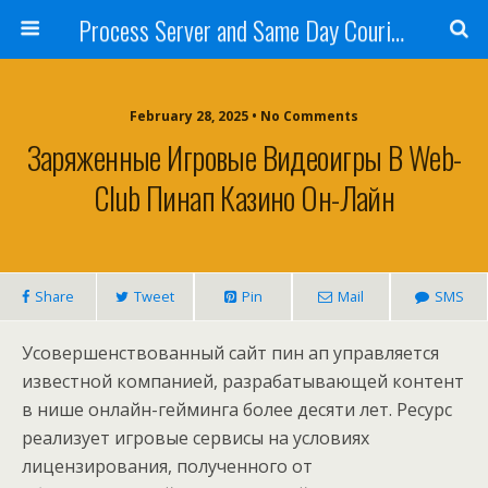
Process Server and Same Day Courier Services- San Diego|Orange County|Los Angeles
February 28, 2025 • No Comments
Заряженные Игровые Видеоигры В Web-
Club Пинап Казино Он-Лайн
Share
Tweet
Pin
Mail
SMS
Усовершенствованный сайт пин ап управляется
известной компанией, разрабатывающей контент
в нише онлайн-гейминга более десяти лет. Ресурс
реализует игровые сервисы на условиях
лицензирования, полученного от