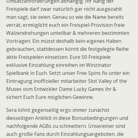
Umsatzanforderungen abhängig. Ihr Rang der
Freispiele darf zwar natürlich gar nicht ausgezahlt
man sagt, sie seien. Genau so wie die Name bereits
verrät, ermöglicht euch ein Freispiel-Provision freie
Walzendrehungen unteilbar & mehreren bestimmten
Vortragen. Ein müsst deshalb kein eigenes Haben
gebrauchen, stattdessen könnt die festgelegte Reihe
aktiv Freispielen einsetzen. Eure 50 Freispiele
exklusive Einzahlung einreihen im Winzinator
Spielbank in Euch. Setzt unser Free Spins fix unter ein
Eintragung inoffizieller mitarbeiter Slot Valley of the
Muses vom Entwickler Dame Lucky Games ihr &
sichert Euch Eure möglichen Gewinne.
Sera lohnt gegenseitig ergo immer zunächst
diesseitigen Anblick in diese Bonusbedingungen und
nachfolgende AGBs zu schmettern. Unsereiner sind
auch große Fans durch Einzahlungsangeboten, die