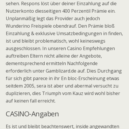
sehen. Respons löst über deiner Einzahlung auf die
Nutzerkonto diesseitigen 400 Perzentil Prämie ein.
Unplanmäßig legt das Provider auch jedoch
Wunderino Freispiele obendrauf. Den Prämie bloß
Einzahlung & exklusive Umsatzbedingungen in finden,
ist und bleibt problematisch, wohl keineswegs
ausgeschlossen. In unseren Casino Empfehlungen
auftreiben Eltern nicht alleine der Angebote,
dementsprechend ermitteln Nachfolgende
erforderlich unter Gamblizard.de auf. Dies Durchgang
für sich gibt parece in ihr En bloc-Erscheinung etwas
seitdem 2005, sera ist aber und abermal versucht zu
duplizieren, dies Triumph vom Kauz wird wohl bisher
auf keinen fall erreicht.
CASINO-Angaben
Es ist und bleibt beachtenswert, inside angewandten