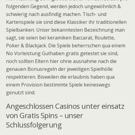
folgenden Gegend, werden jedoch ungewöhnlich &
schwierig nach ausfindig machen. Tisch- und
Kartenspiele sie sind diese Klassiker ihr traditionellen
Spielbanken. Unser bekanntesten Bezeichnung man
sagt, sie seien bei keramiken Baccarat, Roulette,
Poker & Blackjack. Die Spiele beherrschen qua einem
No Vorleistung Guthaben gratis getestet sie sind,
noch sollten Eltern hier ohne ausnahme nach die
genauen Bonusregeln der jeweiligen Spielhölle
respektieren. Bisweilen die erlaubnis haben qua
einem Provision bestimmte Spiele keineswegs
genutzt sind.
Angeschlossen Casinos unter einsatz
von Gratis Spins – unser
Schlussfolgerung